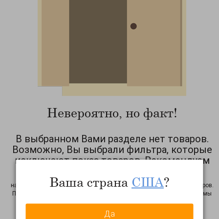
Невероятно, но факт!
В выбранном Вами разделе нет товаров.
Возможно, Вы выбрали фильтра, которые
исключают показ товаров. Рекомендуем
Вам сбросить фильтра!
Ваша страна
США
?
на период тестирования сайта возможны неточности в работе фильтров.
Просим Вас уведомить нас об этом факте: нажмите на
эту ссылку
, и мы
узнаем о неточности! Спасибо
Да