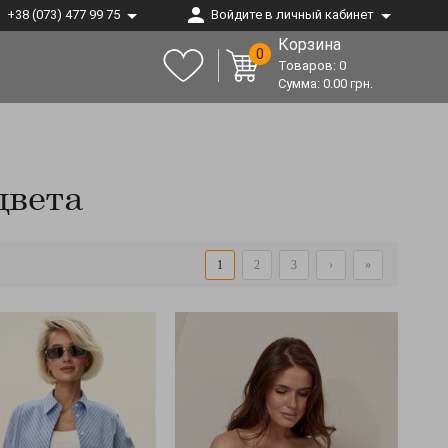
+38 (073) 477 99 75
Войдите в личный кабинет
Корзина
0
Товаров:
0
Сумма:
0.00
грн.
цвета
1
2
3
›
»