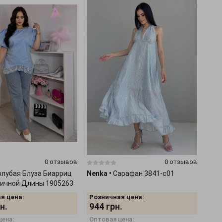
0 отзывов
0 отзывов
олубая Блуза Биарриц
Nenka
•
Сарафан 3841-c01
ичной Длины 1905263
я цена:
Розничная цена:
н.
944
грн.
цена:
Оптовая цена: