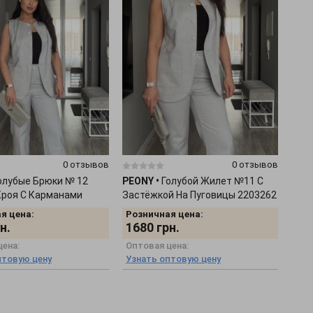
0 отзывов
0 отзывов
олубые Брюки № 12
PEONY
•
Голубой Жилет №11 С
Кроя С Карманами
Застёжкой На Пуговицы 2203262
я цена:
Розничная цена:
н.
1680
грн.
цена:
Оптовая цена:
птовую цену
Узнать оптовую цену