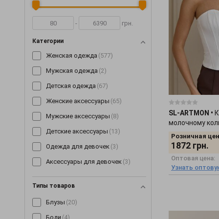
-
грн.
Категории
Женская одежда
(577)
Мужская одежда
(2)
Детская одежда
(67)
Женские аксессуары
(65)
SL-ARTMON
•
К
Мужские аксессуары
(8)
молочному кол
Детские аксессуары
(13)
Розничная цен
1872
грн.
Одежда для девочек
(3)
Оптовая цена:
Аксессуары для девочек
(3)
Узнать оптову
Типы товаров
Блузы
(20)
Боди
(4)