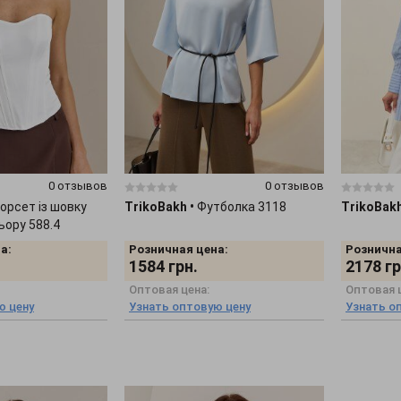
0 отзывов
0 отзывов
орсет із шовку
TrikoBakh
•
Футболка 3118
TrikoBak
ьору 588.4
а:
Розничная цена:
Рознична
1584
грн.
2178
гр
Оптовая цена:
Оптовая 
ю цену
Узнать оптовую цену
Узнать о