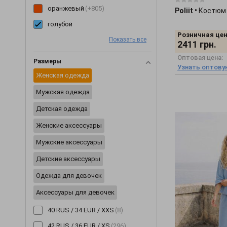
оранжевый
(+805)
Poliit
•
Костюм
Сорочки
(2)
голубой
Топы
(20)
Розничная цен
розовый
(+760)
Показать все
2411
грн.
Туники
(9)
желтый
(+534)
Оптовая цена:
Размеры
Футболки
(16)
Узнать оптову
мультиколор
(+492)
Женская одежда
Худи
(2)
бирюзовый
(+115)
Мужская одежда
Шали и шарфы
(3)
салатовый
(+71)
Детская одежда
Шапки
(53)
Женские аксессуары
Шорты
(9)
Юбки
(15)
Мужские аксессуары
Детские аксессуары
Одежда для девочек
Аксессуары для девочек
40 RUS / 34 EUR / XXS
(8)
42 RUS / 36 EUR / XS
(296)