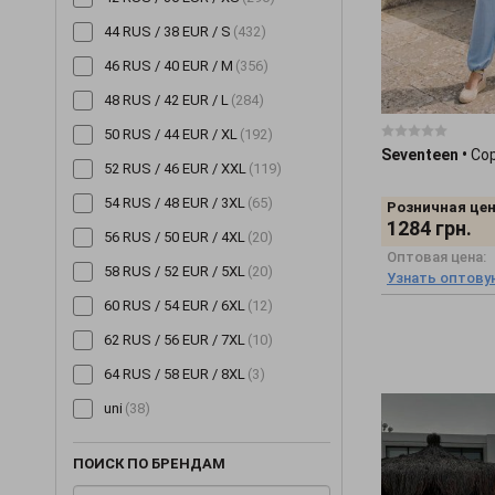
44 RUS / 38 EUR / S
(432)
46 RUS / 40 EUR / M
(356)
48 RUS / 42 EUR / L
(284)
50 RUS / 44 EUR / XL
(192)
Seventeen
•
Со
52 RUS / 46 EUR / XXL
(119)
54 RUS / 48 EUR / 3XL
(65)
Розничная цен
1284
грн.
56 RUS / 50 EUR / 4XL
(20)
Оптовая цена:
58 RUS / 52 EUR / 5XL
(20)
Узнать оптову
60 RUS / 54 EUR / 6XL
(12)
62 RUS / 56 EUR / 7XL
(10)
64 RUS / 58 EUR / 8XL
(3)
uni
(38)
ПОИСК ПО БРЕНДАМ