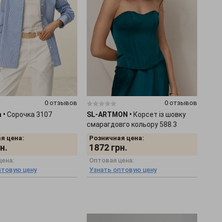
0 отзывов
0 отзывов
h
•
Сорочка 3107
SL-ARTMON
•
Корсет із шовку
смарагдовго кольору 588.3
я цена:
Розничная цена:
н.
1872
грн.
цена:
Оптовая цена:
птовую цену
Узнать оптовую цену