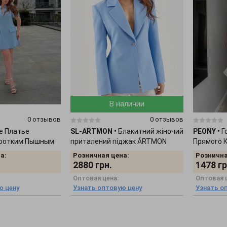
В наличии
0 отзывов
0 отзывов
е Платье
SL-ARTMON
•
Блакитний жіночий
PEONY
•
Г
оротким Пышным
приталений піджак ÁRTMON
Прямого 
62
566.4
2103262
а:
Розничная цена:
Рознична
2880
грн.
1478
гр
Оптовая цена:
Оптовая 
ю цену
Узнать оптовую цену
Узнать о