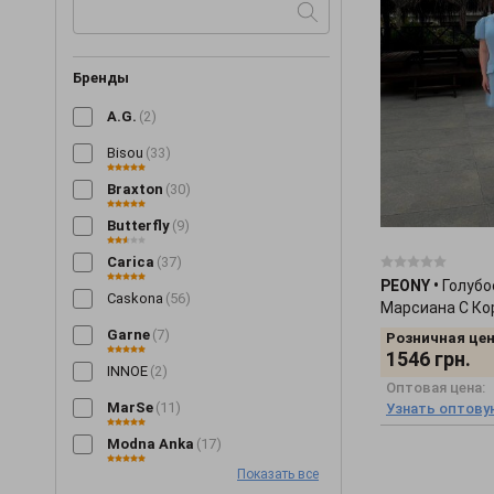
Бренды
A.G.
(2)
Bisou
(33)
Braxton
(30)
Butterfly
(9)
Carica
(37)
PEONY
•
Голубо
Caskona
(56)
Марсиана С К
Рукавом 02042
Garne
(7)
Розничная цен
1546
грн.
INNOE
(2)
Оптовая цена:
MarSe
(11)
Узнать оптову
Modna Anka
(17)
Показать все
Nenka
(8)