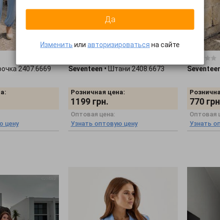
Да
Изменить
или
авторизироваться
на сайте
0 отзывов
0 отзывов
рочка 2407.6669
Seventeen
•
Штани 2408.6673
Seventee
а:
Розничная цена:
Рознична
1199
грн.
770
грн
Оптовая цена:
Оптовая 
ю цену
Узнать оптовую цену
Узнать о