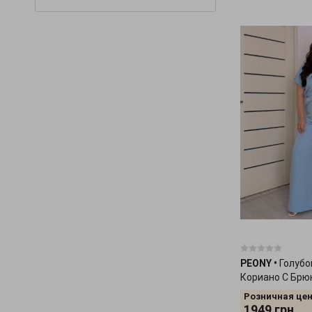
Olis-Style
(3)
OUTLET
(2)
PEONY
(11)
Poliit
(76)
Seventeen
(97)
Sewel
(33)
SL-ARTMON
(13)
Tales
(16)
Timbo
(2)
TrikoBakh
(52)
X-Woyz
(5)
PEONY
•
Голуб
Zuhvala
(10)
Кориано С Брю
2207253
Розничная цен
1949
грн.