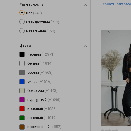
Кофты
(3)
Узнать оптову
Размерность
Все
(740)
Куртки
(10)
Стандартные
(710)
Леггинсы
(1)
Батальные
(160)
Майки
(4)
Нижнее белье
(4)
Цвета
Пиджаки
(3)
черный
(+2971)
Пижамы
(3)
белый
(+1814)
Платья
(154)
серый
(+1568)
Пледы
(9)
синий
(+1516)
Разное
(54)
бежевый
(+1443)
Рубашки
(19)
пурпурный
(+1096)
Сарафаны
(13)
красный
(+1052)
Свитеры
(29)
зеленый
(+1019)
Свитшоты
(3)
коричневый
(+857)
Снуды
(7)