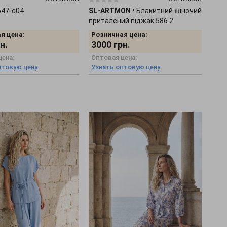
647-c04
SL-ARTMON
•
Блакитний жіночий
приталений піджак 586.2
я цена:
Розничная цена:
н.
3000
грн.
цена:
Оптовая цена:
птовую цену
Узнать оптовую цену