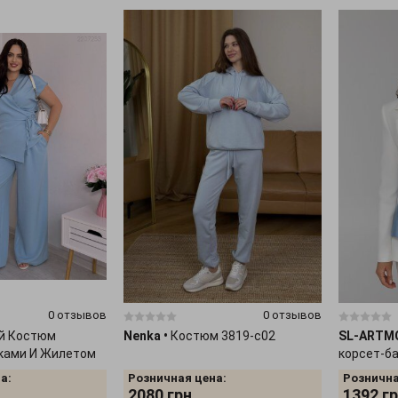
0 отзывов
0 отзывов
ой Костюм
Nenka
•
Костюм 3819-c02
SL-ARTM
ками И Жилетом
корсет-ба
а:
Розничная цена:
Рознична
2080
грн.
1392
гр