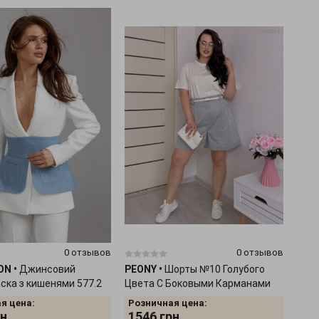
0 отзывов
0 отзывов
ON
•
Джинсовий
PEONY
•
Шорты №10 Голубого
ска з кишенями 577.2
Цвета С Боковыми Карманами
0903263
я цена:
Розничная цена:
н.
1546
грн.