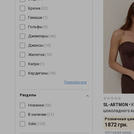
Брюки
(22)
Гамаши
(1)
Гольфы
(5)
Джемперы
(46)
Джинсы
(10)
Жилетки
(10)
Капри
(1)
Кардиганы
(16)
Показать все
Кепки
(6)
Комбинезоны
(19)
Разделы
Комплекты
(1)
SL-ARTMON
•
К
Новинки
(56)
Корсеты
(7)
шоколадного к
В наличии
(21)
Розничная цен
Костюмы
(127)
Sale
(129)
1872
грн.
Косынки и банданы
(1)
Оптовая цена: