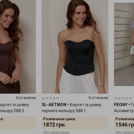
0 отзывов
0 отзывов
орсет із шовку
SL-ARTMON
•
Корсет із шовку
PEONY
•
Г
ольору 588.2
чорного кольору 588.1
Ассиметр
а:
Розничная цена:
Рознична
1872
грн.
1546
гр
Оптовая цена:
Оптовая 