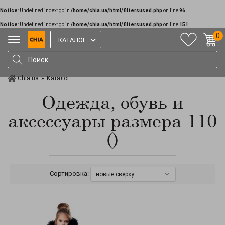
Notice
: Undefined index: gc in
/home/chia.ua/html/filtersused.php
on line
96
Notice
: Undefined index: gc in
/home/chia.ua/html/filtersused.php
on line
151
0
КАТАЛОГ
Chia.ua
»
Каталог
Одежда, обувь и
аксессуары размера 110
()
Сортировка:
новые сверху