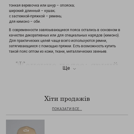
тонкая веревочка или шнур – опояска;
широкий длинный – кушак;
с застежкой-пряжкой – ремень;
для кимоно – оби.
В современности завязывающиеся пояса остались в основном в
качестве декоративных или для специальных нарядов (кимоно).
Для практических целей чаще всего используются ремни,
затягивающиеся с помощью пряжки. Есть возможность купить
такой пояс оптом из кожи, ткани, металлических звеньев.
Женские пояса: яркий
Ще
элемент стиля
В каталоге
женской одежды оптом
пояса и ремни не зря занимают
свое место. Пояс для женщин несет не только практическую
функцию. Это стильный модный аксессуар, что завершает
Хіти продажів
созданный образ, освежает приевшийся наряд, подчеркивает
достоинства фигуры, делает акцент в луке. Каждая леди должна
ПОКАЗАТИ ВСЕ...
иметь в шкафу несколько разных по стилю ремешков, чтобы
составлять желаемые ансамбли. Поэтому нужно для пополнения
ассортимента в своих магазинах купить женский пояс оптом
разнообразных вариаций: