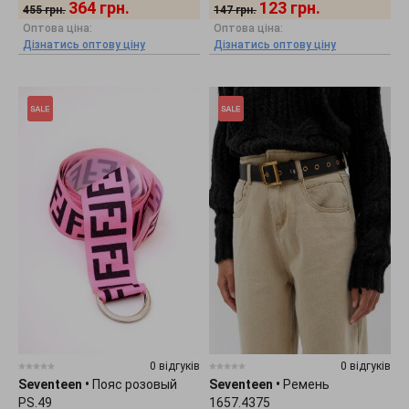
364
грн.
123
грн.
455
грн.
147
грн.
Оптова ціна:
Оптова ціна:
Дізнатись оптову ціну
Дізнатись оптову ціну
0 відгуків
0 відгуків
Seventeen
•
Пояс розовый
Seventeen
•
Ремень
PS.49
1657.4375