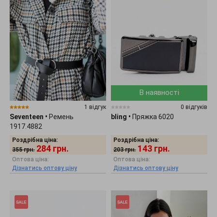
В наявності
1 відгук
0 відгуків
Seventeen
•
Ремень
bling
•
Пряжка 6020
1917.4882
Роздрібна ціна:
Роздрібна ціна:
284
грн.
143
грн.
355
грн.
203
грн.
Оптова ціна:
Оптова ціна:
Дізнатись оптову ціну
Дізнатись оптову ціну