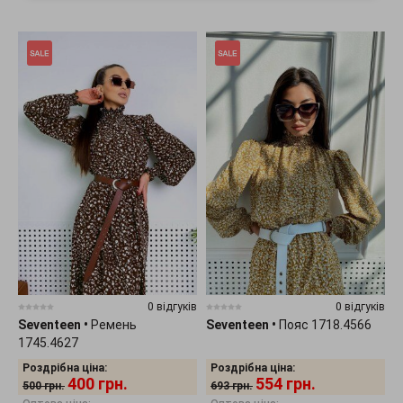
0 відгуків
0 відгуків
Seventeen
•
Ремень
Seventeen
•
Пояс 1718.4566
1745.4627
Роздрібна ціна:
Роздрібна ціна:
400
грн.
554
грн.
500
грн.
693
грн.