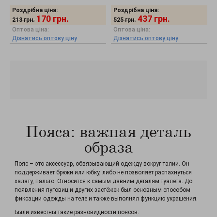
Роздрібна ціна:
Роздрібна ціна:
170
грн.
437
грн.
213
грн.
525
грн.
Оптова ціна:
Оптова ціна:
Дізнатись оптову ціну
Дізнатись оптову ціну
Пояса: важная деталь
образа
Пояс – это аксессуар, обвязывающий одежду вокруг талии. Он
поддерживает брюки или юбку, либо не позволяет распахнуться
халату, пальто. Относится к самым давним деталям туалета. До
появления пуговиц и других застёжек был основным способом
фиксации одежды на теле и также выполнял функцию украшения.
Были известны такие разновидности поясов: