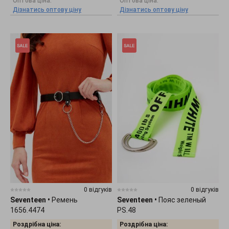
Оптова ціна:
Оптова ціна:
Дізнатись оптову ціну
Дізнатись оптову ціну
0 відгуків
0 відгуків
Seventeen
•
Ремень
Seventeen
•
Пояс зеленый
1656.4474
PS.48
Роздрібна ціна:
Роздрібна ціна: