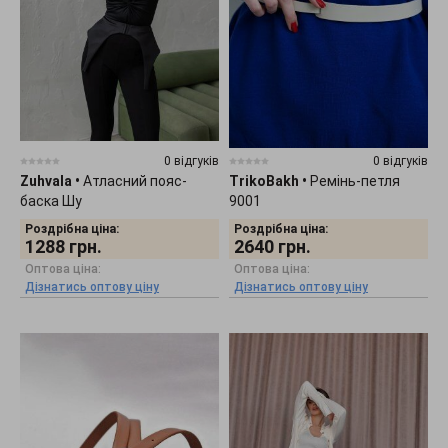
0 відгуків
0 відгуків
Zuhvala
•
Атласний пояс-
TrikoBakh
•
Ремінь-петля
баска Шу
9001
Роздрібна ціна:
Роздрібна ціна:
1288
грн.
2640
грн.
Оптова ціна:
Оптова ціна:
Дізнатись оптову ціну
Дізнатись оптову ціну