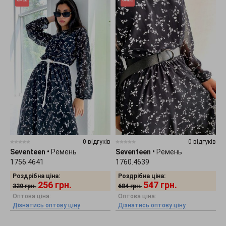
0 відгуків
0 відгуків
Seventeen
•
Ремень
Seventeen
•
Ремень
1756.4641
1760.4639
Роздрібна ціна:
Роздрібна ціна:
256
грн.
547
грн.
320
грн.
684
грн.
Оптова ціна:
Оптова ціна:
Дізнатись оптову ціну
Дізнатись оптову ціну