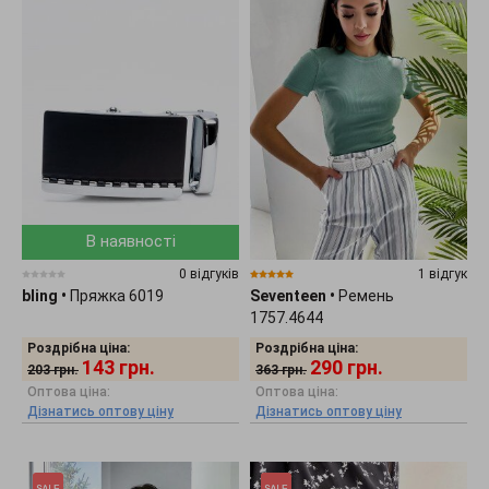
В наявності
0 відгуків
1 відгук
bling
•
Пряжка 6019
Seventeen
•
Ремень
1757.4644
Роздрібна ціна:
Роздрібна ціна:
143
грн.
290
грн.
203
грн.
363
грн.
Оптова ціна:
Оптова ціна:
Дізнатись оптову ціну
Дізнатись оптову ціну