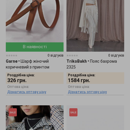
В наявності
0 відгуків
0 відгуків
Garne
•
Шарф жіночий
TrikoBakh
•
Пояс бахрома
коричневий з принтом
2325
3300155
Роздрібна ціна:
Роздрібна ціна:
326
грн.
1584
грн.
Оптова ціна:
Оптова ціна:
Дізнатись оптову ціну
Дізнатись оптову ціну