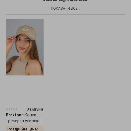
ПОКАЗАТИ ВСЕ...
0 відгуків
Braxton
•
Кепка -
трекерка унисекс
"Smile" 1536
Роздрібна ціна: