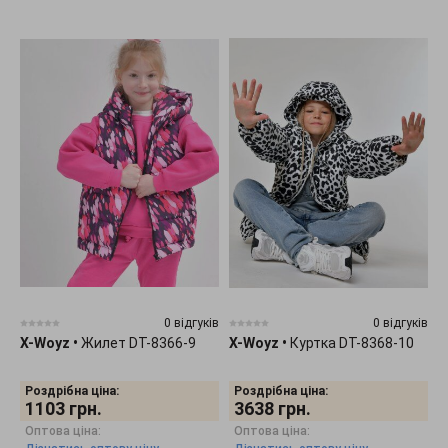
0 відгуків
0 відгуків
X-Woyz
•
Жилет DT-8366-9
X-Woyz
•
Куртка DT-8368-10
Роздрібна ціна:
Роздрібна ціна:
1103
грн.
3638
грн.
Оптова ціна:
Оптова ціна: