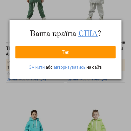
Ваша країна
США
?
0 відгуків
0 відгуків
Timbo
•
Спортивный костюм
Timbo
•
Спортивный костюм
Так
Aiden K077574
Aiden K077635
Роздрібна ціна:
Роздрібна ціна:
1840
грн.
1840
грн.
Змінити
або
авторизуватись
на сайті
Оптова ціна:
Оптова ціна:
Дізнатись оптову ціну
Дізнатись оптову ціну