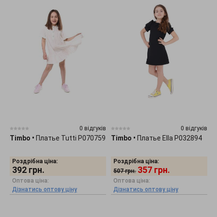
0 відгуків
0 відгуків
Timbo
•
Платье Tutti P070759
Timbo
•
Платье Ella P032894
Роздрібна ціна:
Роздрібна ціна:
392
грн.
357
грн.
507
грн.
Оптова ціна:
Оптова ціна:
Дізнатись оптову ціну
Дізнатись оптову ціну