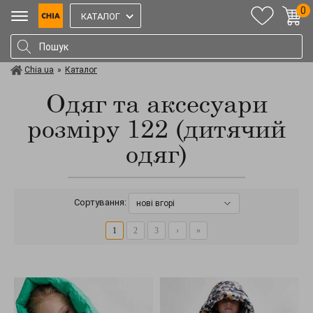
0
КАТАЛОГ
Chia.ua
»
Каталог
Одяг та аксесуари
розміру 122 (дитячий
одяг)
Сортування:
нові вгорі
1
2
3
›
»