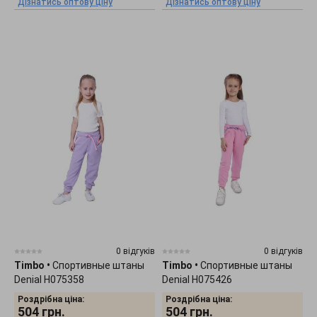
Дізнатись оптову ціну
Дізнатись оптову ціну
0 відгуків
0 відгуків
Timbo
•
Спортивные штаны
Timbo
•
Спортивные штаны
Denial H075358
Denial H075426
Роздрібна ціна:
Роздрібна ціна:
504
грн.
504
грн.