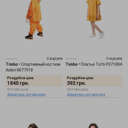
0 відгуків
0 відгуків
Timbo
•
Спортивный костюм
Timbo
•
Платье Tutti P071084
Aiden K077918
Роздрібна ціна:
Роздрібна ціна:
1840
грн.
392
грн.
Оптова ціна:
Оптова ціна:
Дізнатись оптову ціну
Дізнатись оптову ціну