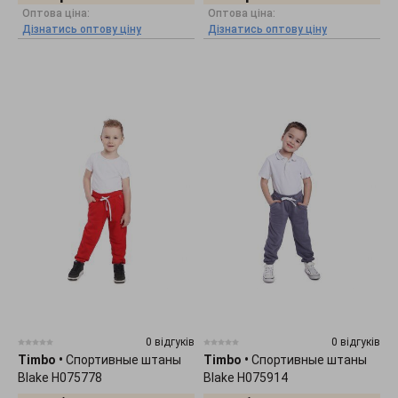
Оптова ціна:
Оптова ціна:
Дізнатись оптову ціну
Дізнатись оптову ціну
0 відгуків
0 відгуків
Timbo
•
Спортивные штаны
Timbo
•
Спортивные штаны
Blake H075778
Blake H075914