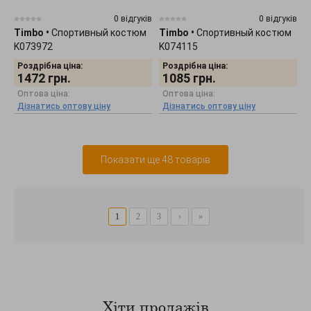
0 відгуків
0 відгуків
Timbo
•
Спортивный костюм
Timbo
•
Спортивный костюм
K073972
K074115
Роздрібна ціна:
Роздрібна ціна:
1472
грн.
1085
грн.
Оптова ціна:
Оптова ціна:
Дізнатись оптову ціну
Дізнатись оптову ціну
Показати ще 48 товарів
1
2
3
›
»
Хіти продажів