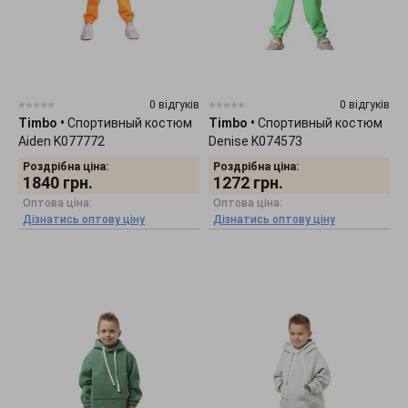
0 відгуків
0 відгуків
Timbo
•
Спортивный костюм
Timbo
•
Спортивный костюм
Aiden K077772
Denise K074573
Роздрібна ціна:
Роздрібна ціна:
1840
грн.
1272
грн.
Оптова ціна:
Оптова ціна:
Дізнатись оптову ціну
Дізнатись оптову ціну