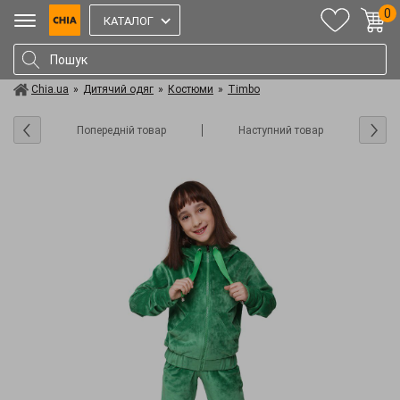
0
КАТАЛОГ
Chia.ua
»
Дитячий одяг
»
Костюми
»
Timbo
Попередній товар
Наступний товар