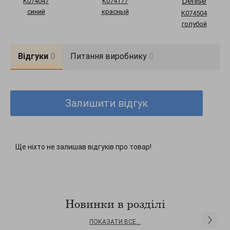
Denise
K074047
K074177
синий
красный
K074504
голубой
Відгуки
0
Питання виробнику
0
Залишити відгук
Ще ніхто не залишав відгуків про товар!
Новинки в розділі
ПОКАЗАТИ ВСЕ...