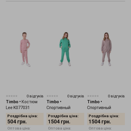
0 відгуків
0 відгуків
0 відгуків
Timbo
•
Костюм
Timbo
•
Timbo
•
T
Lee K077031
Спортивный
Спортивный
L
костюм Joe
костюм Joe
Роздрібна ціна:
Роздрібна ціна:
Роздрібна ціна:
K077321
K077352
504
грн.
1504
грн.
1504
грн.
Оптова ціна:
Оптова ціна:
Оптова ціна: