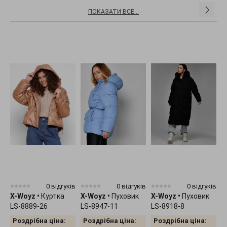
ПОКАЗАТИ ВСЕ...
0 відгуків
0 відгуків
0 відгуків
X-Woyz
•
Куртка
X-Woyz
•
Пуховик
X-Woyz
•
Пуховик
X
LS-8889-26
LS-8947-11
LS-8918-8
D
Роздрібна ціна:
Роздрібна ціна:
Роздрібна ціна: