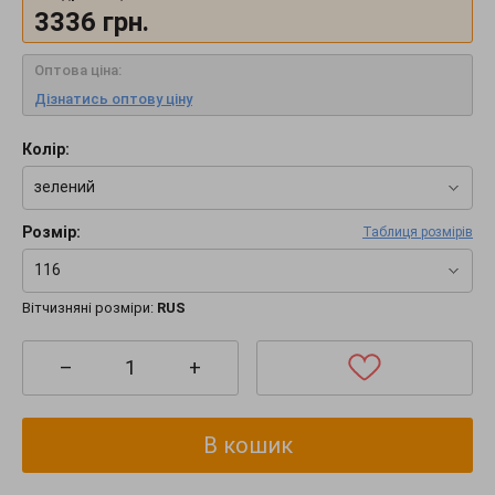
3336
грн.
Оптова ціна:
Дізнатись оптову ціну
Колір:
зелений
Розмір:
Таблиця розмірів
116
Вітчизняні розміри:
RUS
–
+
В кошик