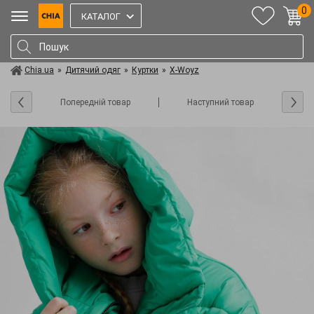
0
КАТАЛОГ
Chia.ua
»
Дитячий одяг
»
Куртки
»
X-Woyz
Попередній товар
Наступний товар