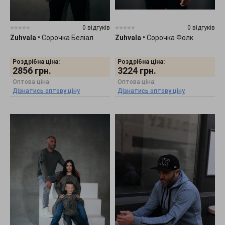
0 відгуків
0 відгуків
Zuhvala
•
Сорочка Беліал
Zuhvala
•
Сорочка Фолк
Роздрібна ціна:
Роздрібна ціна:
2856
грн.
3224
грн.
Оптова ціна:
Оптова ціна:
Дізнатись оптову ціну
Дізнатись оптову ціну