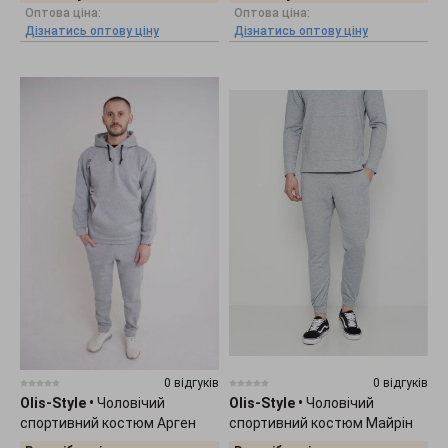
Оптова ціна:
Оптова ціна:
Дізнатись оптову ціну
Дізнатись оптову ціну
0 відгуків
0 відгуків
Olis-Style
•
Чоловічий
Olis-Style
•
Чоловічий
спортивний костюм Арген
спортивний костюм Майрін