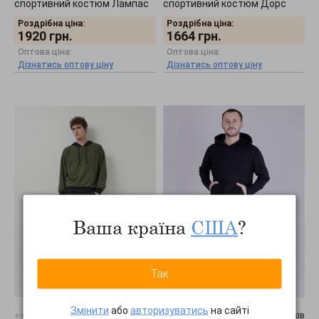
спортивний костюм Лампас
спортивний костюм Дорс
Роздрібна ціна:
Роздрібна ціна:
1920
грн.
1664
грн.
Оптова ціна:
Оптова ціна:
Дізнатись оптову ціну
Дізнатись оптову ціну
Ваша країна
США
?
Так
Змінити
або
авторизуватись
на сайті
0 відгуків
0 відгуків