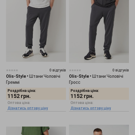
0 відгуків
0 відгуків
Olis-Style
•
Штани Чоловічі
Olis-Style
•
Штани Чоловічі
Греммі
Гросс
Роздрібна ціна:
Роздрібна ціна:
1152
грн.
1152
грн.
Оптова ціна:
Оптова ціна:
Дізнатись оптову ціну
Дізнатись оптову ціну