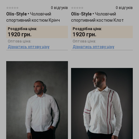
0 відгуків
0 відгуків
Olis-Style
•
Чоловічий
Olis-Style
•
Чоловічий
спортивний костюм Крінч
спортивний костюм Клот
Роздрібна ціна:
Роздрібна ціна:
1920
грн.
1920
грн.
Оптова ціна:
Оптова ціна:
Дізнатись оптову ціну
Дізнатись оптову ціну