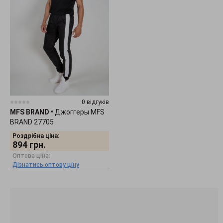
0 відгуків
MFS BRAND
•
Джоггеры MFS
BRAND 27705
Роздрібна ціна:
894
грн.
Оптова ціна:
Дізнатись оптову ціну