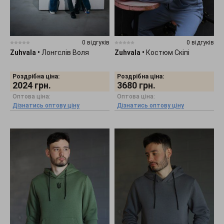
0 відгуків
0 відгуків
Zuhvala
•
Лонгслів Воля
Zuhvala
•
Костюм Скіпі
Роздрібна ціна:
Роздрібна ціна:
2024
грн.
3680
грн.
Оптова ціна:
Оптова ціна:
Дізнатись оптову ціну
Дізнатись оптову ціну