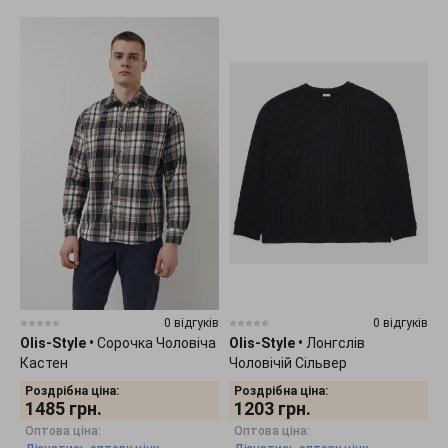
0 відгуків
0 відгуків
Olis-Style
•
Сорочка Чоловіча
Olis-Style
•
Лонгслів
Кастен
Чоловічій Сільвер
Роздрібна ціна:
Роздрібна ціна:
1485
грн.
1203
грн.
Оптова ціна:
Оптова ціна: