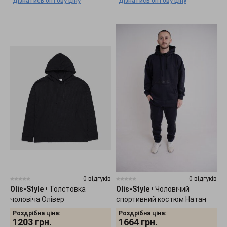
Дізнатись оптову ціну
Дізнатись оптову ціну
0 відгуків
0 відгуків
Olis-Style
•
Толстовка
Olis-Style
•
Чоловічий
чоловіча Олівер
спортивний костюм Натан
Роздрібна ціна:
Роздрібна ціна:
1203
грн.
1664
грн.