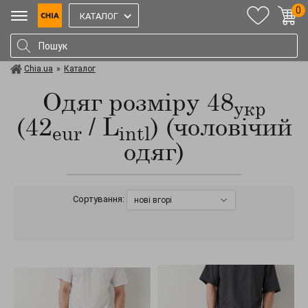
0
КАТАЛОГ
Chia.ua
»
Каталог
Одяг розміру 48
укр
(42
/ L
) (чоловічий
eur
intl
одяг)
Сортування:
нові вгорі