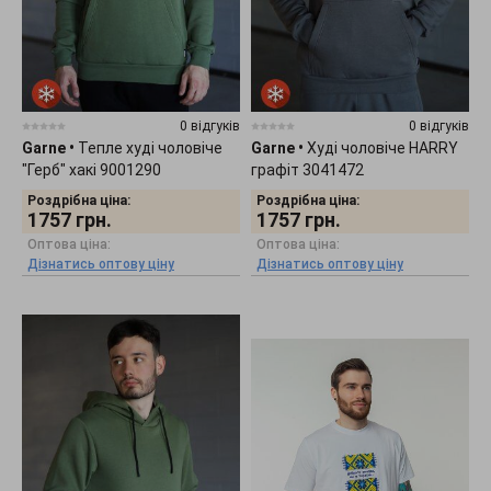
0 відгуків
0 відгуків
Garne
•
Тепле худі чоловіче
Garne
•
Худі чоловіче HARRY
"Герб" хакі 9001290
графіт 3041472
Роздрібна ціна:
Роздрібна ціна:
1757
грн.
1757
грн.
Оптова ціна:
Оптова ціна:
Дізнатись оптову ціну
Дізнатись оптову ціну