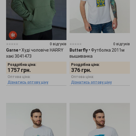
0 відгуків
0 відгуків
Garne
•
Худі чоловіче HARRY
Butterfly
•
Футболка 2011м
хакі 3041473
вышиванка
Роздрібна ціна:
Роздрібна ціна:
1757
грн.
376
грн.
Оптова ціна:
Оптова ціна:
Дізнатись оптову ціну
Дізнатись оптову ціну