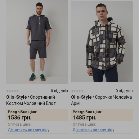
0 відгуків
0 відгуків
Olis-Style
•
Спортивний
Olis-Style
•
Сорочка Чоловіча
Костюм Чоловічий Елот
Армі
Роздрібна ціна:
Роздрібна ціна:
1536
грн.
1485
грн.
Оптова ціна:
Оптова ціна:
Дізнатись оптову ціну
Дізнатись оптову ціну