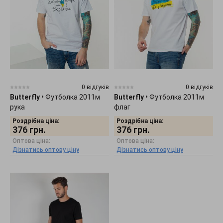
0 відгуків
0 відгуків
Butterfly
•
Футболка 2011м
Butterfly
•
Футболка 2011м
рука
флаг
Роздрібна ціна:
Роздрібна ціна:
376
грн.
376
грн.
Оптова ціна:
Оптова ціна:
Дізнатись оптову ціну
Дізнатись оптову ціну