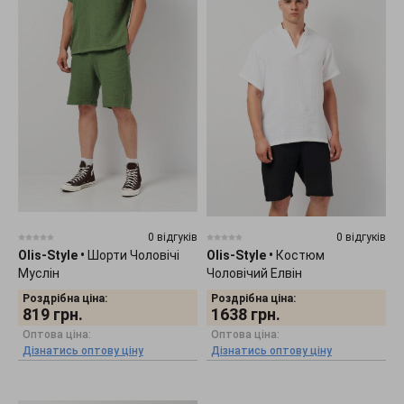
0 відгуків
0 відгуків
Olis-Style
•
Шорти Чоловічі
Olis-Style
•
Костюм
Муслін
Чоловічий Елвін
Роздрібна ціна:
Роздрібна ціна:
819
грн.
1638
грн.
Оптова ціна:
Оптова ціна:
Дізнатись оптову ціну
Дізнатись оптову ціну