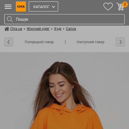
0
КАТАЛОГ
Chia.ua
»
Жіночий одяг
»
Худі
»
Carica
Попередній товар
Наступний товар