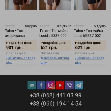
0 відгуків
0 відгуків
0 відгуків
Tales
•
Топ
Tales
•
Топ майка
Tales
•
Топ майка
T
американка
Lucid bl5337-000
Lucid bl5337-002
L
Celesta bl5338-000
Роздрібна ціна:
Роздрібна ціна:
Роздрібна ціна:
901
грн.
621
грн.
621
грн.
Оптова ціна:
Оптова ціна:
Оптова ціна:
Дізнатись оптову
Дізнатись оптову
Дізнатись оптову
ціну
ціну
ціну
ц
+38 (068) 441 03 99
+38 (066) 194 14 54