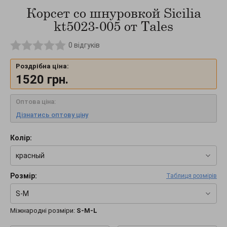
Корсет со шнуровкой Sicilia
kt5023-005 от Tales
0
відгуків
Роздрібна ціна:
1520
грн.
Оптова ціна:
Дізнатись оптову ціну
Колір:
красный
Розмір:
Таблиця розмірів
S-M
Міжнародні розміри:
S-M-L