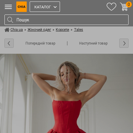
0
КАТАЛОГ
Chia.ua
»
Жіночий одяг
»
Корсети
»
Tales
Попередній товар
Наступний товар