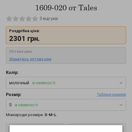
1609-020 от Tales
0
відгуків
Роздрібна ціна:
2301
грн.
Оптова ціна:
Дізнатись оптову ціну
Колір:
молочный
в наявності
Розмір:
Таблиця розмірів
S
в наявності
Міжнародні розміри:
S-M-L
–
+