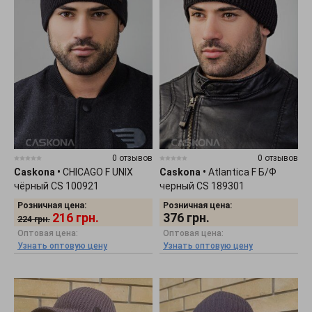
0 отзывов
0 отзывов
Caskona
•
CHICAGO F UNIX
Caskona
•
Atlantica F Б/Ф
чёрный CS 100921
черный CS 189301
Розничная цена:
Розничная цена:
216
грн.
376
грн.
224
грн.
Оптовая цена:
Оптовая цена:
Узнать оптовую цену
Узнать оптовую цену