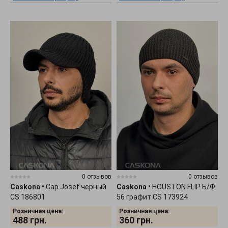
0 отзывов
0 отзывов
Caskona
•
Cap Josef черный
Caskona
•
HOUSTON FLIP Б/Ф
CS 186801
56 графит CS 173924
Розничная цена:
Розничная цена:
488
грн.
360
грн.