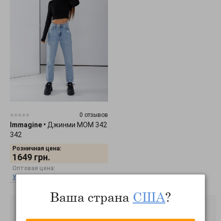
0 отзывов
Immagine
•
Джинми МОМ 342
342
Розничная цена:
1649
грн.
Оптовая цена:
Узнать оптовую цену
Ваша страна
США
?