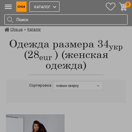
0
КАТАЛОГ
Chia.ua
»
Каталог
Одежда размера 34
укр
(28
) (женская
eur
одежда)
Сортировка:
новые сверху