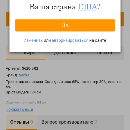
Ваша страна
США
?
В корзину
Да
Изменить
или
авторизироваться
на сайте
О товаре
Доставка
Оплата
Артикул:
3620-c02
Бренд:
Nenka
Трикотажна тканина. Склад: віскоза 65%, поліестер 30%, еластан
5%
Зріст моделі 174 см
Довжина виробу 84 см
Довжина рукава 58 см
Показать еще
Об'єм по лінії грудей 112 см
Об'єм по лінії талії 112 см
Отзывы
0
Вопрос производителю
0
Об'єм по лінії стегон 116 см