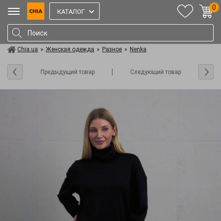
0
КАТАЛОГ
Chia.ua
»
Женская одежда
»
Разное
»
Nenka
Предыдущий товар
Следующий товар