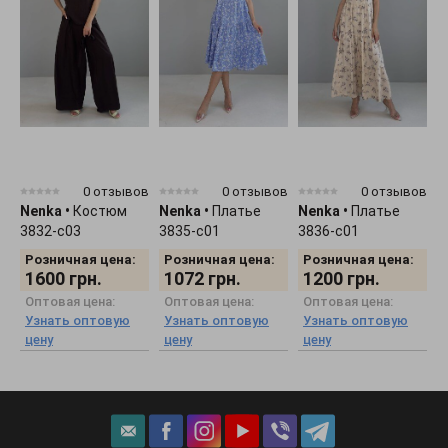
0 отзывов
0 отзывов
0 отзывов
Nenka
•
Костюм
Nenka
•
Платье
Nenka
•
Платье
N
3832-c03
3835-c01
3836-c01
3
Розничная цена:
Розничная цена:
Розничная цена:
1600
грн.
1072
грн.
1200
грн.
Оптовая цена:
Оптовая цена:
Оптовая цена:
Узнать оптовую
Узнать оптовую
Узнать оптовую
цену
цену
цену