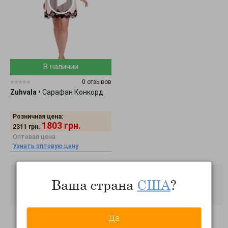
В наличии
0 отзывов
Zuhvala
•
Сарафан Конкорд
Розничная цена:
1803
грн.
2311
грн.
Оптовая цена:
Узнать оптовую цену
Ваша страна
США
?
Да