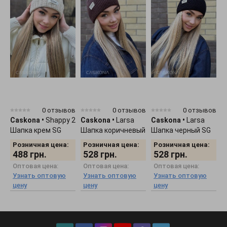
0 отзывов
0 отзывов
0 отзывов
Caskona
•
Shappy 2
Caskona
•
Larsa
Caskona
•
Larsa
C
Шапка крем SG
Шапка коричневый
Шапка черный SG
Ш
50612
SG 51239
51201
S
Розничная цена:
Розничная цена:
Розничная цена:
488
грн.
528
грн.
528
грн.
Оптовая цена:
Оптовая цена:
Оптовая цена:
Узнать оптовую
Узнать оптовую
Узнать оптовую
цену
цену
цену