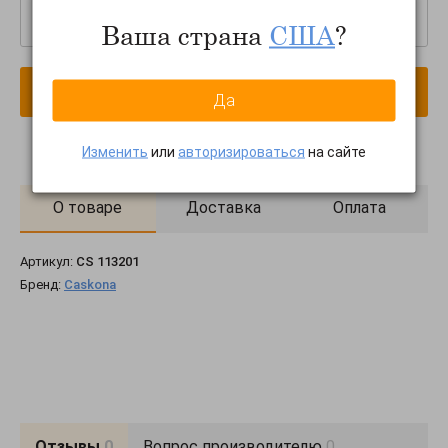
–
+
Ваша страна
США
?
В корзину
Да
Изменить
или
авторизироваться
на сайте
О товаре
Доставка
Оплата
Артикул:
CS 113201
Бренд:
Caskona
Отзывы
0
Вопрос производителю
0