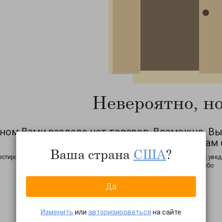
Невероятно, но
ном Вами разделе нет товаров. Возможно, В
показ товаров. Рекомендуем Вам 
Ваша страна
США
?
естирования сайта возможны неточности в работе фильтров. Просим Вас увед
неточности! Спасибо
Да
Изменить
или
авторизироваться
на сайте