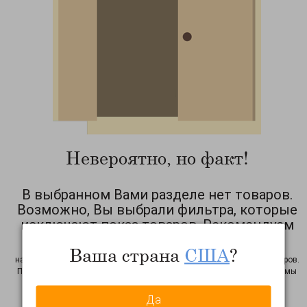
Невероятно, но факт!
В выбранном Вами разделе нет товаров.
Возможно, Вы выбрали фильтра, которые
исключают показ товаров. Рекомендуем
Вам сбросить фильтра!
Ваша страна
США
?
на период тестирования сайта возможны неточности в работе фильтров.
Просим Вас уведомить нас об этом факте: нажмите на
эту ссылку
, и мы
узнаем о неточности! Спасибо
Да