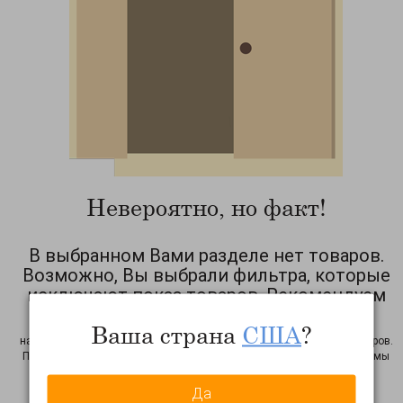
Невероятно, но факт!
В выбранном Вами разделе нет товаров.
Возможно, Вы выбрали фильтра, которые
исключают показ товаров. Рекомендуем
Вам сбросить фильтра!
Ваша страна
США
?
на период тестирования сайта возможны неточности в работе фильтров.
Просим Вас уведомить нас об этом факте: нажмите на
эту ссылку
, и мы
узнаем о неточности! Спасибо
Да