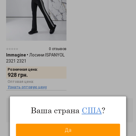
0 отзывов
Immagine
•
Лосини ISPANYOL
2321 2321
Розничная цена:
928
грн.
Оптовая цена:
Узнать оптовую цену
Ваша страна
США
?
Да