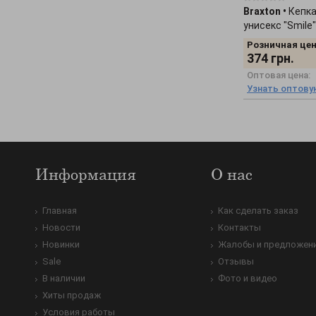
Braxton
•
Кепка
унисекс "Smile
Розничная цен
374
грн.
Оптовая цена:
Узнать оптову
Информация
О нас
Главная
Как сделать заказ
Новости
Контакты
Новинки
Жалобы и предложен
Sale
Отзывы
В наличии
Фото и видео
Хиты продаж
Условия работы