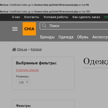
Notice
: Undefined index: gc in
/home/chia.ua/html/filtersused.php
on line
96
Notice
: Undefined index: gc in
/home/chia.ua/html/filtersused.php
on line
151
О нас
Контакты
Условия работы
Как сделать заказ
РЕ
Бренды
Одежда
Обувь
Аксесс
Chia.ua
»
Каталог
Одежд
Выбранные фильтры:
Очистить список
Размеры:
128
Фильтры