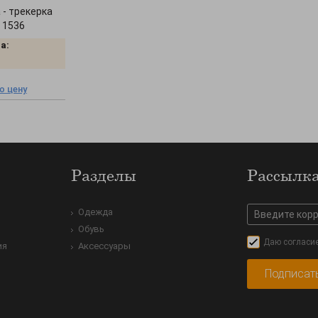
 - трекерка
" 1536
а:
ю цену
Разделы
Рассылк
Одежда
Обувь
Даю согласи
ия
Аксессуары