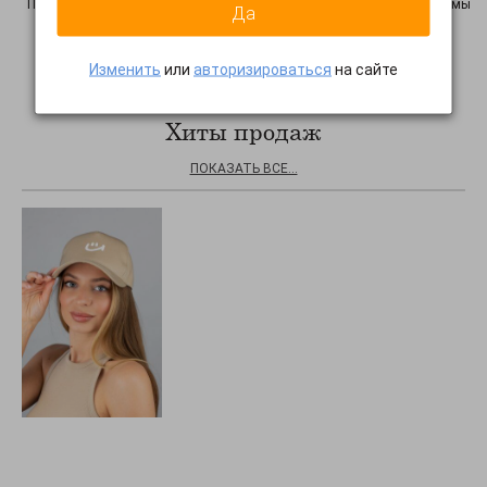
Просим Вас уведомить нас об этом факте: нажмите на
эту ссылку
, и мы
Да
узнаем о неточности! Спасибо
Изменить
или
авторизироваться
на сайте
Хиты продаж
ПОКАЗАТЬ ВСЕ...