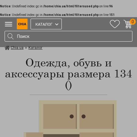
Notice
: Undefined index: gc in
/home/chia.ua/html/filtersused.php
on line
96
Notice
: Undefined index: gc in
/home/chia.ua/html/filtersused.php
on line
151
0
КАТАЛОГ
Chia.ua
»
Каталог
Одежда, обувь и
аксессуары размера 134
()