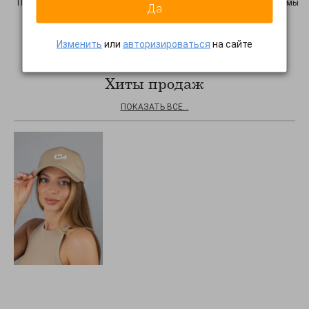
Просим Вас уведомить нас об этом факте: нажмите на
эту ссылку
, и мы
Да
узнаем о неточности! Спасибо
Изменить
или
авторизироваться
на сайте
Хиты продаж
ПОКАЗАТЬ ВСЕ...