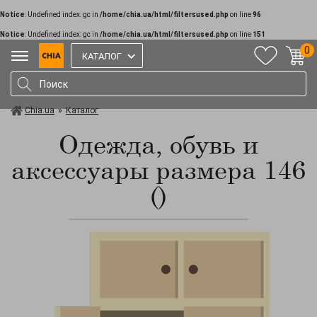
Notice
: Undefined index: gc in
/home/chia.ua/html/filtersused.php
on line
96
Notice
: Undefined index: gc in
/home/chia.ua/html/filtersused.php
on line
151
0
КАТАЛОГ
Chia.ua
»
Каталог
Одежда, обувь и
аксессуары размера 146
()