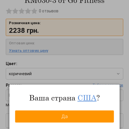
КМ030-3 от Go Fitness
0
отзывов
Розничная цена:
2238
грн.
Оптовая цена:
Узнать оптовую цену
Цвет:
коричневий
Размер:
Таблица размеров
Ваша страна
США
?
M
Международные размеры:
S-M-L
Да
–
+