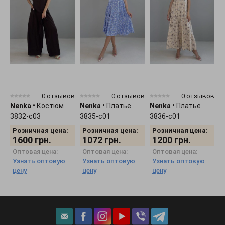
0 отзывов
0 отзывов
0 отзывов
Nenka
•
Костюм
Nenka
•
Платье
Nenka
•
Платье
N
3832-c03
3835-c01
3836-c01
3
Розничная цена:
Розничная цена:
Розничная цена:
1600
грн.
1072
грн.
1200
грн.
Оптовая цена:
Оптовая цена:
Оптовая цена:
Узнать оптовую
Узнать оптовую
Узнать оптовую
цену
цену
цену