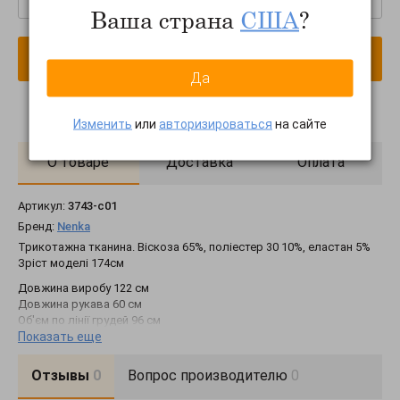
Ваша страна
США
?
В корзину
Да
Изменить
или
авторизироваться
на сайте
О товаре
Доставка
Оплата
Артикул:
3743-c01
Бренд:
Nenka
Трикотажна тканина. Віскоза 65%, поліестер 30 10%, еластан 5%
Зріст моделі 174см
Довжина виробу 122 см
Довжина рукава 60 см
Об'єм по лінії грудей 96 см
Об'єм по лінії талії 86 см
Показать еще
Об'єм по лінії стегон 98 см
Отзывы
0
Вопрос производителю
0
Всі параметри вказані на розмір S