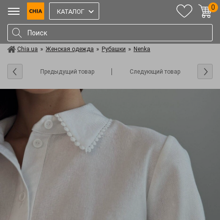
0
КАТАЛОГ
Chia.ua
»
Женская одежда
»
Рубашки
»
Nenka
Предыдущий товар
Следующий товар