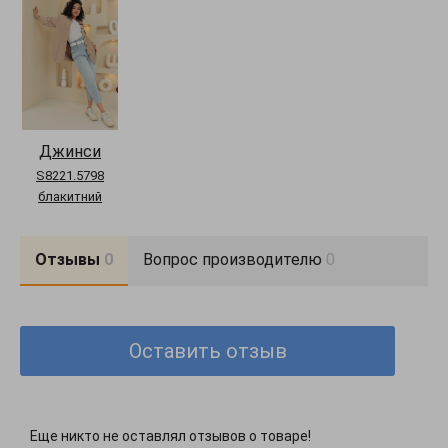
Догляд за одягом:
ручне прання до 30°
Комплектация:
джинси
Довжина брюк:
XS=89 см, S=90 см, M=91 см, L=92 см
Джинси
S8221.5798
блакитний
Отзывы
0
Вопрос производителю
0
Оставить отзыв
Еще никто не оставлял отзывов о товаре!