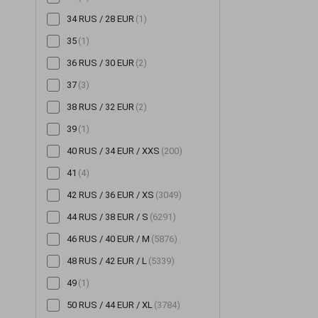
34 RUS / 28 EUR
(1)
Шорты
(196)
35
(1)
Шубы
(14)
36 RUS / 30 EUR
(2)
Юбки
(522)
37
(3)
38 RUS / 32 EUR
(2)
39
(1)
40 RUS / 34 EUR / XXS
(200)
41
(4)
42 RUS / 36 EUR / XS
(3049)
44 RUS / 38 EUR / S
(6291)
46 RUS / 40 EUR / M
(5876)
48 RUS / 42 EUR / L
(5339)
49
(1)
50 RUS / 44 EUR / XL
(3784)