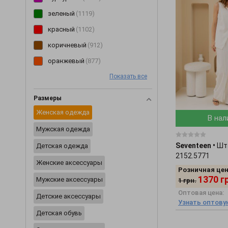
Перчатки
(2)
зеленый
(1119)
Пиджаки
(233)
красный
(1102)
Пижамы
(62)
коричневый
(912)
Пинетки
(8)
оранжевый
(877)
Платья
(3354)
Показать все
розовый
(850)
Плащи
(6)
голубой
(749)
Размеры
Пледы
(29)
желтый
(600)
Женская одежда
В нал
Ползунки
(46)
мультиколор
(495)
Мужская одежда
Постельное белье
(2)
бирюзовый
(123)
Seventeen
•
Шт
Детская одежда
Пояса и ремни
(20)
салатовый
(86)
2152.5771
Женские аксессуары
Разное
(2424)
Розничная цен
1370
г
Мужские аксессуары
1
грн.
Рубашки
(354)
Оптовая цена:
Детские аксессуары
Сарафаны
(202)
Узнать оптову
Детская обувь
Свитеры
(229)