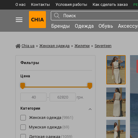
О нас
Контакты
Условия работы
Как сделать заказ
РЕ
Бренды
Одежда
Обувь
Аксесс
Chia.ua
»
Женская одежда
»
Жилетки
»
Seventeen
Фильтры
Цена
-
грн.
Категории
Женская одежда
(9861)
Мужская одежда
(69)
Детская одежда
(1059)