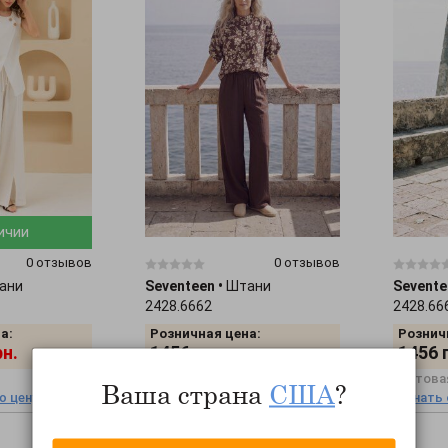
ичии
0 отзывов
0 отзывов
ани
Seventeen
•
Штани
Sevente
2428.6662
2428.66
а:
Розничная цена:
Рознич
рн.
1456
грн.
1456
Оптовая цена:
Оптовая
Ваша страна
США
?
ю цену
Узнать оптовую цену
Узнать