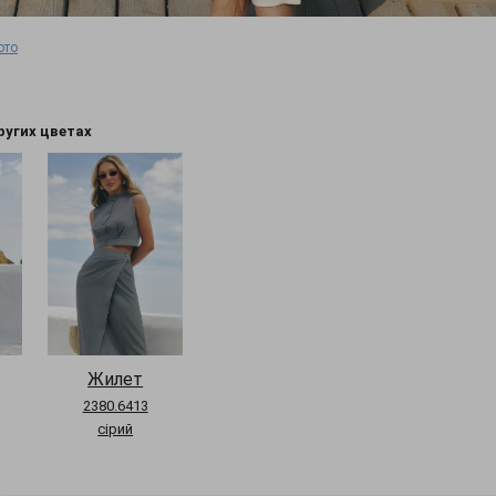
ото
ругих цветах
Жилет
2380.6413
сірий