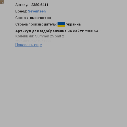
Артикул:
2380.6411
Бренд:
Seventeen
Состав:
льон-котон
Страна производитель:
Украина
Артикул для відображення на сайті:
2380.6411
Колекция:
Summer 25 part 2
Фурнитура:
ґудзики
Показать еще
Фасон:
полупритал
Сезон:
літо, демісезон
Конструктивні елементи:
комір стійка, пояс внизу
жилета
Догляд за одягом:
ручне прання до 30°
Довжина виробу:
S-M = 42 см, L-XL = 43 см, XXL-3XL =
45 см
Комплектация:
жилет