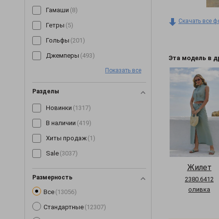
Гамаши
(8)
Скачать все ф
Гетры
(5)
Гольфы
(201)
Джемперы
(493)
Эта модель в д
Показать все
Джинсы
(64)
Джоггеры
(7)
Разделы
Жилетки
(153)
Новинки
(1317)
Капри
(89)
В наличии
(419)
Кардиганы
(258)
Хиты продаж
(1)
Кеды
(3)
Sale
(3037)
Кепки
(190)
Жилет
Комбинезоны
(245)
Размерность
2380.6412
оливка
Все
(13056)
Комплекты
(268)
Стандартные
(12307)
Корсеты
(63)