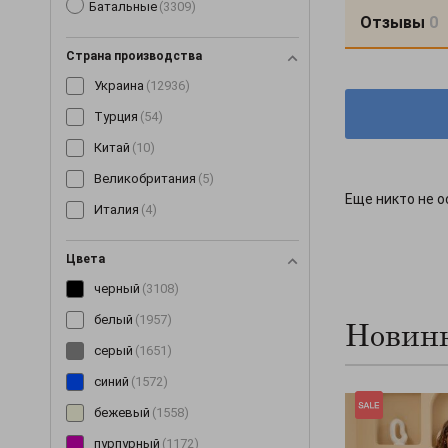
Батальные
(3309)
Костюмы
(1489)
Отзывы
0
Косынки и банданы
(16)
Страна производства
Кофты
(138)
Украина
(12936)
Кроссовки
(3)
Турция
(54)
Купальники
(11)
Китай
(10)
Куртки
(298)
Великобритания
(5)
Леггинсы
(189)
Еще никто не о
Италия
(4)
Майки
(100)
Маски
(12)
Цвета
Митенки
(4)
черный
(3108)
Накидки
(15)
белый
(1957)
Новинк
Нижнее белье
(60)
серый
(1651)
Очки
(9)
синий
(1572)
Пальто
(198)
бежевый
(1558)
Парки
(19)
пурпурный
(1172)