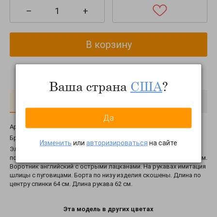
–
+
В корзину
Ваша страна
США
?
О товаре
Доставка
Оплата
Да
Артикул:
jk3072-011
Бренд:
Tales
Изменить
или
авторизироваться
на сайте
Элегантный двубортный жакет приталенного силуэта с
подчеркнутой линией плеч. Спереди карманы в рамку с клапаном.
Воротник английский с острыми лацканами. На рукавах имитация
шлицы с пуговицами. Борта по низу изделия скошены. Длина по
центру спинки 64 см. Длина рукава 62 см.
Эта модель в других цветах