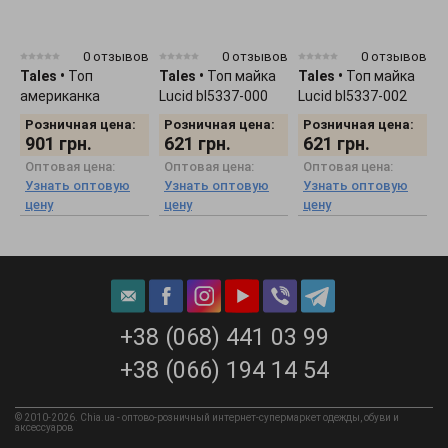
0 отзывов
0 отзывов
0 отзывов
Tales
•
Топ
Tales
•
Топ майка
Tales
•
Топ майка
T
американка
Lucid bl5337-000
Lucid bl5337-002
L
Celesta bl5338-000
Розничная цена:
Розничная цена:
Розничная цена:
901
грн.
621
грн.
621
грн.
Оптовая цена:
Оптовая цена:
Оптовая цена:
Узнать оптовую
Узнать оптовую
Узнать оптовую
цену
цену
цену
+38 (068) 441 03 99
+38 (066) 194 14 54
© 2010-2026. Chia.ua - оптово-розничный интернет-супермаркет одежды, обуви и
аксессуаров