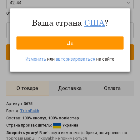
42-44
Отечественные размеры:
RUS
Ваша страна
США
?
–
+
Да
В корзину
Изменить
или
авторизироваться
на сайте
О товаре
Доставка
Оплата
Артикул:
3675
Бренд:
TrikoBakh
Состав:
100% екопух, 100% поліестер
Страна производитель:
Украина
Зверніть увагу!
В зв'язку з вимогами фабрики, повернення по
торговій марці TrikoBakh не приймаються