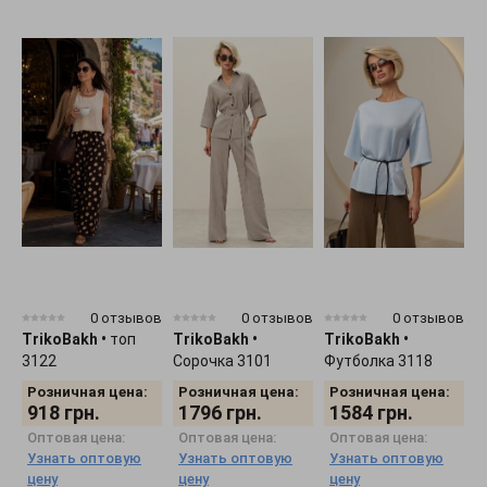
0 отзывов
0 отзывов
0 отзывов
TrikoBakh
•
топ
TrikoBakh
•
TrikoBakh
•
T
3122
Сорочка 3101
Футболка 3118
3
Розничная цена:
Розничная цена:
Розничная цена:
918
грн.
1796
грн.
1584
грн.
Оптовая цена:
Оптовая цена:
Оптовая цена:
Узнать оптовую
Узнать оптовую
Узнать оптовую
цену
цену
цену