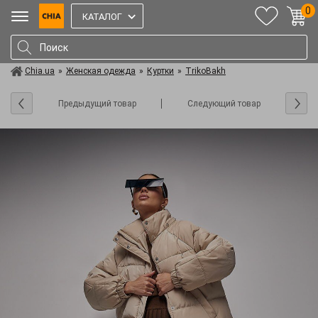
0
КАТАЛОГ
Chia.ua
»
Женская одежда
»
Куртки
»
TrikoBakh
Предыдущий товар
Следующий товар