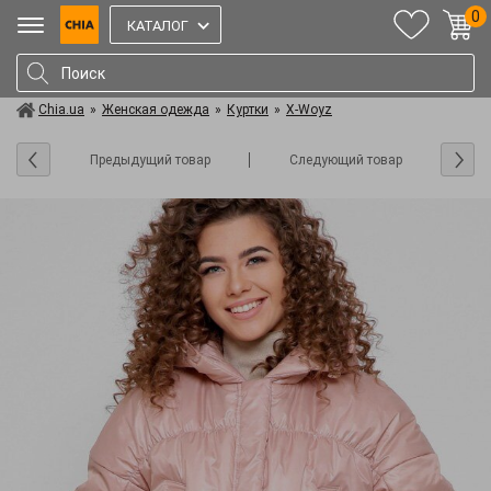
0
КАТАЛОГ
Chia.ua
»
Женская одежда
»
Куртки
»
X-Woyz
Предыдущий товар
Следующий товар