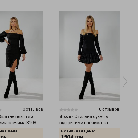
0 отзывов
0 отзывов
Ошатне плаття з
Bisou
•
Стильна сукня з
ими плечима 8108
відкритими плечима та
спідницею-воланом 8109
ная цена:
Розничная цена:
грн.
1504
грн.