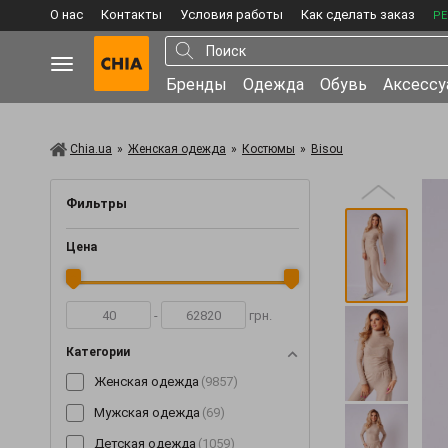
О нас
Контакты
Условия работы
Как сделать заказ
РЕ
Бренды
Одежда
Обувь
Аксесс
Chia.ua
»
Женская одежда
»
Костюмы
»
Bisou
Фильтры
Цена
-
грн.
Категории
Женская одежда
(9857)
Мужская одежда
(69)
Детская одежда
(1059)