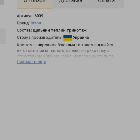
О товаре
Доставка
Оплата
Артикул:
6039
Бренд:
Bisou
Состав:
Щільний теплий трикотаж
Страна производитель:
Украина
Костюм з широкими брюками та топом під шийку
виготовлений із теплого, щільного трикотажу зі
структурною в'язкою. Ідеальна посадка, стиль та
Показать еще
комфорт.