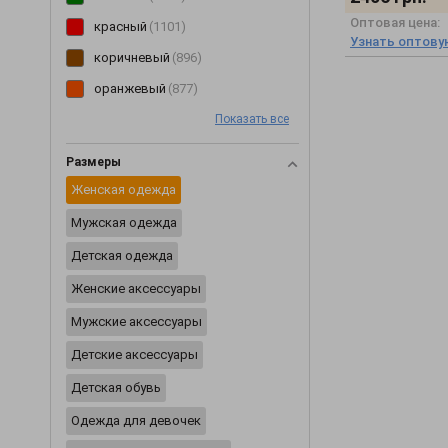
Оптовая цена:
Перчатки
(2)
красный
(1101)
Узнать оптову
Пиджаки
(233)
коричневый
(896)
Пижамы
(62)
оранжевый
(877)
Пинетки
(8)
Показать все
розовый
(850)
Платья
(3355)
голубой
(748)
Размеры
Плащи
(6)
желтый
(598)
Женская одежда
Пледы
(29)
мультиколор
(495)
Мужская одежда
Ползунки
(46)
бирюзовый
(123)
Детская одежда
Постельное белье
(2)
салатовый
(86)
Женские аксессуары
Пояса и ремни
(20)
Мужские аксессуары
Разное
(2423)
Детские аксессуары
Рубашки
(354)
Детская обувь
Сарафаны
(202)
Одежда для девочек
Свитеры
(229)