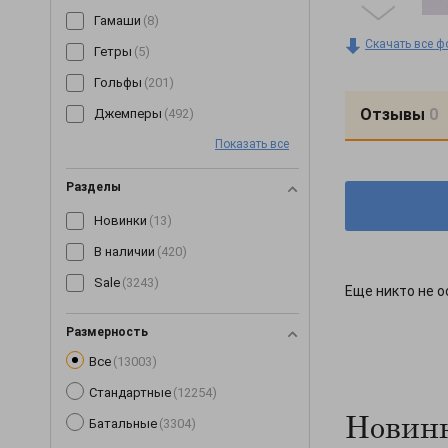
Гамаши
(8)
Скачать все ф
Гетры
(5)
Гольфы
(201)
Отзывы
0
Джемперы
(492)
Показать все
Джинсы
(64)
Джоггеры
(7)
Разделы
Жилетки
(153)
Новинки
(13)
Капри
(89)
В наличии
(420)
Кардиганы
(255)
Sale
(3243)
Еще никто не о
Кеды
(3)
Кепки
(190)
Размерность
Все
(13003)
Комбинезоны
(245)
Стандартные
(12254)
Комплекты
(268)
Новинк
Батальные
(3304)
Корсеты
(63)