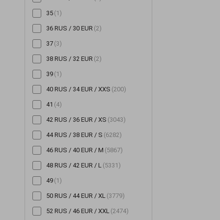
35
(1)
Шорты
(196)
36 RUS / 30 EUR
(2)
Шубы
(14)
37
(3)
Юбки
(522)
38 RUS / 32 EUR
(2)
39
(1)
40 RUS / 34 EUR / XXS
(200)
41
(4)
42 RUS / 36 EUR / XS
(3043)
44 RUS / 38 EUR / S
(6282)
46 RUS / 40 EUR / M
(5867)
48 RUS / 42 EUR / L
(5331)
49
(1)
50 RUS / 44 EUR / XL
(3779)
52 RUS / 46 EUR / XXL
(2474)