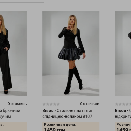
0 отзывов
0 отзывов
й брючний
Bisou
•
Стильне плаття зі
Bisou
•
скучим
спідницею-воланом 8107
відкрит
а:
Розничная цена:
Рознич
1459
грн.
1459