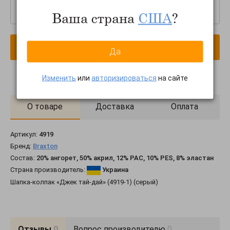
–
+
Ваша страна
США
?
В корзину
Да
Изменить
или
авторизироваться
на сайте
О товаре
Доставка
Оплата
Артикул:
4919
Бренд:
Braxton
Состав:
20% ангорет, 50% акрил, 12% PAC, 10% PES, 8% эластан
Страна производитель:
Украина
Шапка-колпак «Джек тай-дай» (4919-1) (серый)
Отзывы
0
Вопрос производителю
0