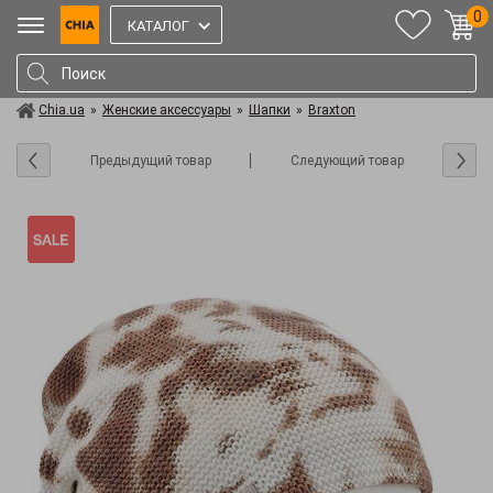
0
КАТАЛОГ
Chia.ua
»
Женские аксессуары
»
Шапки
»
Braxton
Предыдущий товар
Следующий товар