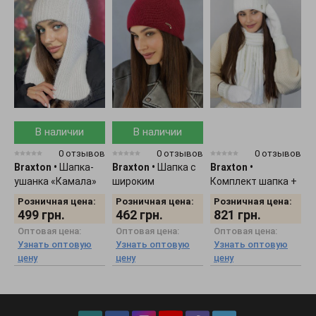
В наличии
В наличии
0 отзывов
0 отзывов
0 отзывов
Braxton
•
Шапка-
Braxton
•
Шапка с
Braxton
•
B
ушанка «Камала»
широким
Комплект шапка +
К
4725
отворотом "Кьяра"
шарф + рукавички
7
Розничная цена:
Розничная цена:
Розничная цена:
5167
женский 5309
499
грн.
462
грн.
821
грн.
Оптовая цена:
Оптовая цена:
Оптовая цена:
Узнать оптовую
Узнать оптовую
Узнать оптовую
цену
цену
цену