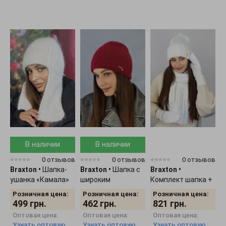
В наличии
В наличии
0 отзывов
0 отзывов
0 отзывов
Braxton
•
Шапка-
Braxton
•
Шапка с
Braxton
•
B
ушанка «Камала»
широким
Комплект шапка +
К
4725
отворотом "Кьяра"
шарф + рукавички
7
Розничная цена:
Розничная цена:
Розничная цена:
5167
женский 5309
499
грн.
462
грн.
821
грн.
Оптовая цена:
Оптовая цена:
Оптовая цена:
Узнать оптовую
Узнать оптовую
Узнать оптовую