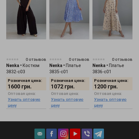
0 отзывов
0 отзывов
0 отзывов
Nenka
•
Костюм
Nenka
•
Платье
Nenka
•
Платье
N
3832-c03
3835-c01
3836-c01
3
Розничная цена:
Розничная цена:
Розничная цена:
1600
грн.
1072
грн.
1200
грн.
Оптовая цена:
Оптовая цена:
Оптовая цена:
Узнать оптовую
Узнать оптовую
Узнать оптовую
цену
цену
цену