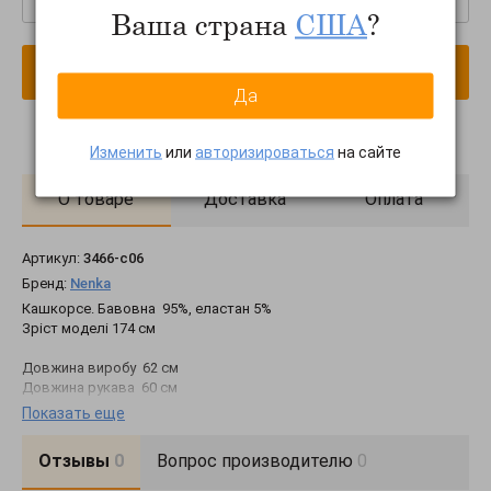
Ваша страна
США
?
В корзину
Да
Изменить
или
авторизироваться
на сайте
О товаре
Доставка
Оплата
Артикул:
3466-c06
Бренд:
Nenka
Кашкорсе. Бавовна 95%, еластан 5%
Зріст моделі 174 см
Довжина виробу 62 см
Довжина рукава 60 см
Обхват по лінії грудей 82 см
Показать еще
Обхват по лінії талії 68 см
Отзывы
0
Вопрос производителю
0
Всі параметри вказані на розмір S
З кожним розміром об’єм збільшується на 4 см.