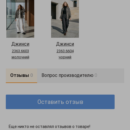
розрізні бокові частини
Догляд за одягом:
ручне прання до 30°
Комплектация:
джинси
Довжина брюк:
S-M = 111 см, L-XL = 112 см, XXL-3XL = 114 см
Джинси
Джинси
2363.6603
2363.6604
молочний
чорний
Отзывы
0
Вопрос производителю
0
Оставить отзыв
Еще никто не оставлял отзывов о товаре!