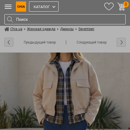
0
КАТАЛОГ
Chia.ua
»
Женская одежда
»
Джинсы
»
Seventeen
Предыдущий товар
Следующий товар