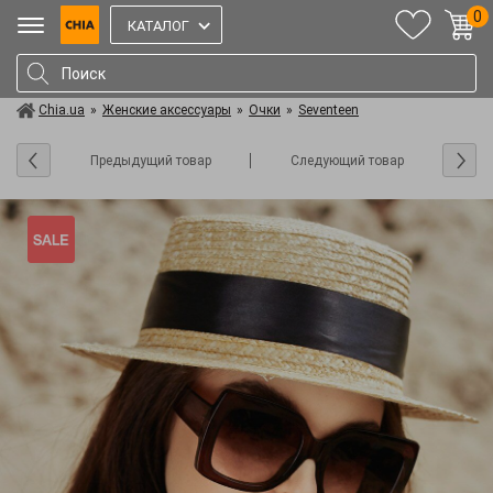
0
КАТАЛОГ
Chia.ua
»
Женские аксессуары
»
Очки
»
Seventeen
Предыдущий товар
Следующий товар