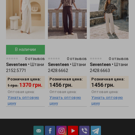
В наличии
0 отзывов
0 отзывов
0 отзывов
Seventeen
•
Штани
Seventeen
•
Штани
Seventeen
•
Штани
S
2152.5771
2428.6662
2428.6663
С
Розничная цена:
Розничная цена:
Розничная цена:
1370
грн.
1456
грн.
1456
грн.
1
грн.
Оптовая цена:
Оптовая цена:
Оптовая цена:
Узнать оптовую
Узнать оптовую
Узнать оптовую
цену
цену
цену