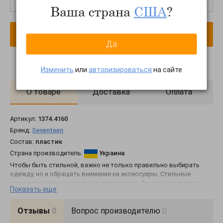
Ваша страна
США
?
В корзину
Да
Изменить
или
авторизироваться
на сайте
О товаре
Доставка
Оплата
Артикул:
1374.4160
Бренд:
Seventeen
Состав:
пластик
Страна производитель:
Украина
Чтобы быть стильной, важно не только правильно выбирать
одежду, но и обращать внимание на аксессуары. Стильные
солнцезащитные очки это то дополнение, без которого летом
Показать еще
просто не обойтись. Интернет-магазин Seventeen предлагает
купить квадратные солнцезащитные очки по приятной цене,
чтобы сделать свой образ завершенным и уникальным. Модель
Отзывы
0
Вопрос производителю
0
выполнена из прочного долговечного пластика. Стильная