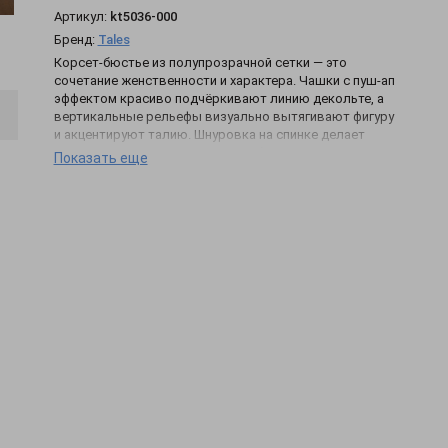
Артикул:
kt5036-000
Бренд:
Tales
Корсет-бюстье из полупрозрачной сетки — это
сочетание женственности и характера. Чашки с пуш-ап
эффектом красиво подчёркивают линию декольте, а
вертикальные рельефы визуально вытягивают фигуру
и акцентируют талию. Шнуровка на спинке делает
посадку идеальной! Сочетайте с брюками с высокой
Показать еще
посадкой, юбкой или жакетом oversize — и будьте в
центре внимания.