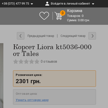
+38 (073) 477 99 75
Войдите в личный кабинет
Корзина
0
Товаров:
0
Сумма:
0.00
грн.
Предыдущий товар
Следующий товар
Корсет Liora kt5036-000
от Tales
0
отзывов
Розничная цена:
2301
грн.
Оптовая цена:
Узнать оптовую цену