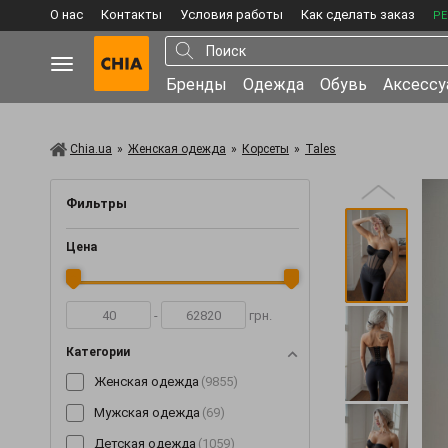
О нас
Контакты
Условия работы
Как сделать заказ
РЕ
Бренды
Одежда
Обувь
Аксесс
Chia.ua
»
Женская одежда
»
Корсеты
»
Tales
Фильтры
Цена
-
грн.
Категории
Женская одежда
(9855)
Мужская одежда
(69)
Детская одежда
(1059)