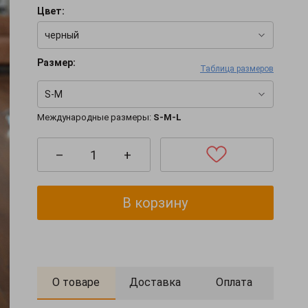
Цвет:
черный
Размер:
Таблица размеров
S-M
Международные размеры:
S-M-L
–
+
В корзину
О товаре
Доставка
Оплата