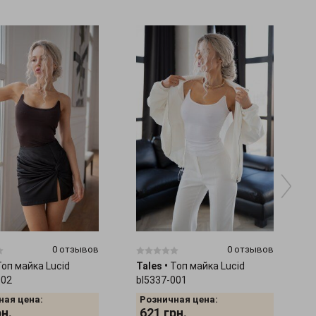
0 отзывов
0 отзывов
Топ майка Lucid
Tales
•
Топ майка Lucid
002
bl5337-001
ная цена:
Розничная цена:
рн.
621
грн.