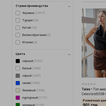
Костюмы
(1489)
Страна производства
Косынки и банданы
(16)
Украина
(12917)
Кофты
(138)
Турция
(54)
Кроссовки
(3)
Китай
(10)
Купальники
(11)
Великобритания
(5)
Куртки
(299)
Италия
(4)
Леггинсы
(189)
Майки
(100)
Цвета
Маски
(12)
черный
(3101)
Митенки
(4)
белый
(1956)
Накидки
(15)
серый
(1647)
Нижнее белье
(60)
синий
(1569)
Tales
•
Топ аме
Очки
(9)
бежевый
(1556)
Celesta bl5338
Пальто
(198)
пурпурный
(1171)
Розничная цен
Парки
(19)
901
грн.
зеленый
(1119)