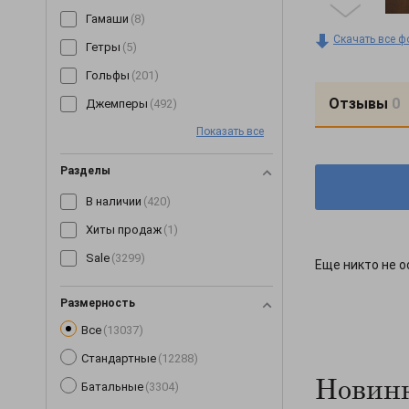
Гамаши
(8)
Скачать все ф
Гетры
(5)
Гольфы
(201)
Отзывы
0
Джемперы
(492)
Показать все
Джинсы
(64)
Джоггеры
(7)
Разделы
Жилетки
(153)
В наличии
(420)
Капри
(89)
Хиты продаж
(1)
Кардиганы
(255)
Sale
(3299)
Еще никто не о
Кеды
(3)
Кепки
(190)
Размерность
Все
(13037)
Комбинезоны
(245)
Стандартные
(12288)
Комплекты
(268)
Новинк
Батальные
(3304)
Корсеты
(63)