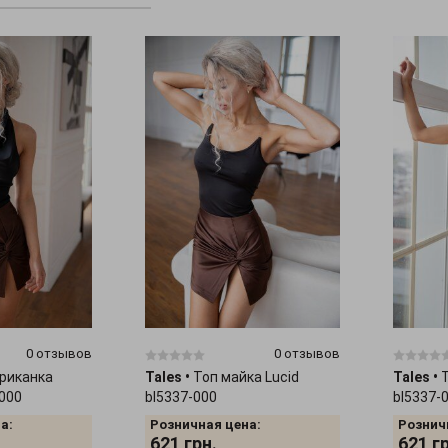
0 отзывов
0 отзывов
риканка
Tales
•
Топ майка Lucid
Tales
•
-000
bl5337-000
bl5337-
а:
Розничная цена:
Рознич
621
грн.
621
г