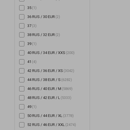
35
(1)
Шорты
(196)
36 RUS / 30 EUR
(2)
Шубы
(14)
37
(3)
Юбки
(522)
38 RUS / 32 EUR
(2)
39
(1)
40 RUS / 34 EUR / XXS
(200)
41
(4)
42 RUS / 36 EUR / XS
(3042)
44 RUS / 38 EUR / S
(6282)
46 RUS / 40 EUR / M
(5869)
48 RUS / 42 EUR / L
(5333)
49
(1)
50 RUS / 44 EUR / XL
(3778)
52 RUS / 46 EUR / XXL
(2474)