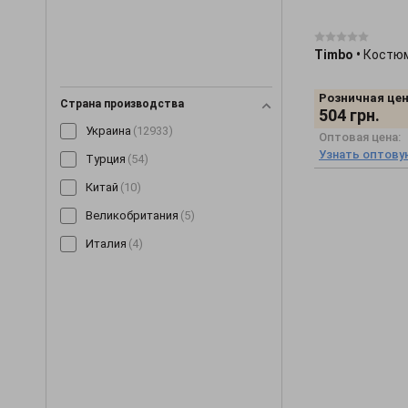
Очки
(9)
Пальто
(198)
Timbo
•
Костюм
Парки
(19)
Розничная цен
Страна производства
Перчатки
(2)
504
грн.
Украина
(12933)
Пиджаки
(233)
Оптовая цена:
Узнать оптову
Турция
(54)
Пижамы
(62)
Китай
(10)
Пинетки
(8)
Великобритания
(5)
Платья
(3353)
Италия
(4)
Плащи
(6)
Пледы
(29)
Ползунки
(46)
Постельное белье
(2)
Пояса и ремни
(20)
Разное
(2423)