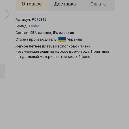
О товаре
Доставка
Оплата
Артикул:
P070315
Бренд:
Timbo
Состав:
95% хлопок, 5% эластан
Платье Tutti
Платье Tutti
Страна производитель:
Украина
P070759
P070865
Легкое летнее платье из хлопковой ткани,
белый
фиолетовый
незаменимая вещь на жаркое время года. Приятный
натуральный материал и трендовый фасон.