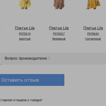
a
Платье Lila
Платье Lila
Платье Lila
P070315
P070537
P070643
желтый
бежевый
горчичный
Вопрос производителю
0
Оставить отзыв
ставлял отзывов о товаре!