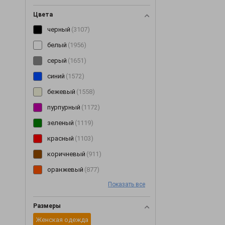
Рубашки
(354)
Цвета
Сарафаны
(202)
черный
(3107)
Свитеры
(229)
белый
(1956)
Свитшоты
(171)
серый
(1651)
Серьги
(3)
синий
(1572)
Снуды
(126)
бежевый
(1558)
Сорочки
(192)
пурпурный
(1172)
Сумки
(14)
зеленый
(1119)
Толстовки
(48)
красный
(1103)
Топы
(254)
коричневый
(911)
Туники
(143)
оранжевый
(877)
Футболки
(259)
Показать все
розовый
(849)
Халаты
(20)
голубой
(750)
Размеры
Худи
(95)
желтый
(600)
Женская одежда
Чепчики
(2)