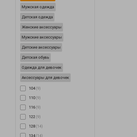
мультиколор
(494)
Мужская одежда
Шали и шарфы
(59)
бирюзовый
(123)
Детская одежда
Шапки
(1354)
салатовый
(86)
Шляпы
(31)
Женские аксессуары
Шорты
(196)
Мужские аксессуары
Шубы
(14)
Детские аксессуары
Юбки
(522)
Детская обувь
Одежда для девочек
Аксессуары для девочек
104
(9)
110
(9)
116
(9)
122
(9)
128
(14)
134
(14)