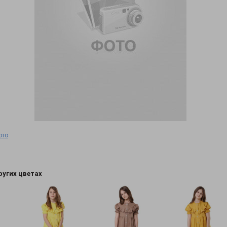
ото
ругих цветах