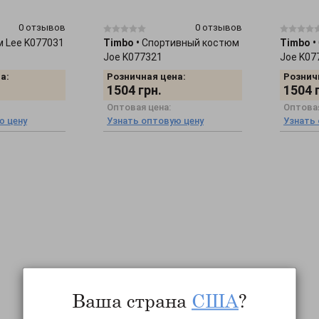
0 отзывов
0 отзывов
 Lee K077031
Timbo
•
Спортивный костюм
Timbo
•
Joe K077321
Joe K07
а:
Розничная цена:
Рознич
1504
грн.
1504
Оптовая цена:
Оптовая
ю цену
Узнать оптовую цену
Узнать
Ваша страна
США
?