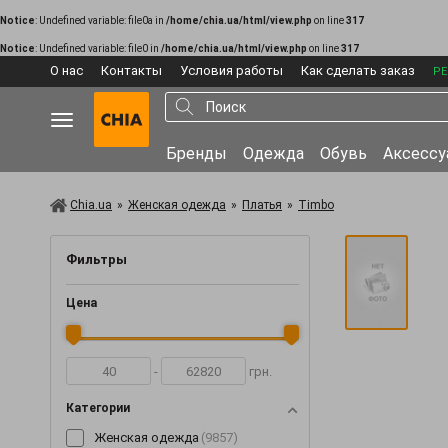
Notice
: Undefined variable: file0a in
/home/chia.ua/html/view.php
on line
317
Notice
: Undefined variable: file0 in
/home/chia.ua/html/view.php
on line
317
О нас
Контакты
Условия работы
Как сделать заказ
РЕ
Бренды
Одежда
Обувь
Аксесс
Chia.ua
»
Женская одежда
»
Платья
»
Timbo
Фильтры
Цена
-
грн.
Категории
Женская одежда
(9857)