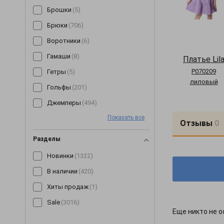
Брошки
(5)
Брюки
(706)
Воротники
(6)
Гамаши
(8)
Платье Lil
P070209
Гетры
(5)
лиловый
Гольфы
(201)
Джемперы
(494)
Показать все
Джинсы
(64)
Отзывы
0
Джоггеры
(7)
Разделы
Жилетки
(153)
Новинки
(1322)
Капри
(89)
В наличии
(420)
Кардиганы
(258)
Хиты продаж
(1)
Кеды
(3)
Sale
(3016)
Кепки
(190)
Еще никто не о