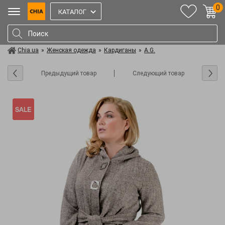
0
КАТАЛОГ
Chia.ua
»
Женская одежда
»
Кардиганы
»
A.G.
Предыдущий товар
Следующий товар