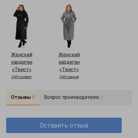
функциональны и удобны. Капюшон красиво выкладывается на
спинке. Благодаря своему фасону и особой ткани, кардиган
"Твист" в своих "теплых объятьях" защитит Вас от ненастья и
ветра и прохладную погоду. Длина рукава 63-65 см, длина
изделия 120-122 см.
Женский
Женский
кардиган
кардиган
«Твист»
«Твист»
349 графит
349 серый
Отзывы
0
Вопрос производителю
0
Оставить отзыв