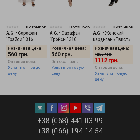
0 отзывов
0 отзывов
0 отзывов
A.G.
•
Сарафан
A.G.
•
Сарафан
A.G.
•
Женский
A
"Грэйси " 316
"Грэйси " 316
кардиган «Твист»
к
белый
молоко
349 беж
3
Розничная цена:
Розничная цена:
Розничная цена:
560
грн.
560
грн.
1232
грн.
1112
грн.
Оптовая цена:
Оптовая цена:
Узнать оптовую
Узнать оптовую
Оптовая цена:
цену
цену
Узнать оптовую
цену
+38 (068) 441 03 99
+38 (066) 194 14 54