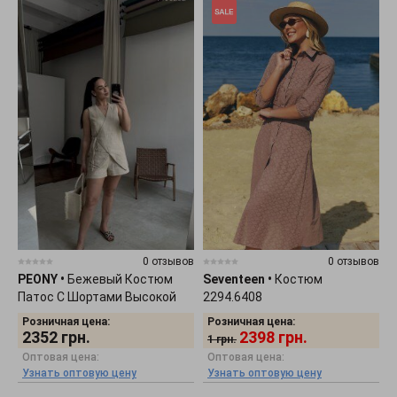
0 отзывов
0 отзывов
PEONY
•
Бежевый Костюм
Seventeen
•
Костюм
Патос С Шортами Высокой
2294.6408
Посадки 1405252
Розничная цена:
Розничная цена:
2352
грн.
2398
грн.
1
грн.
Оптовая цена:
Оптовая цена:
Узнать оптовую цену
Узнать оптовую цену