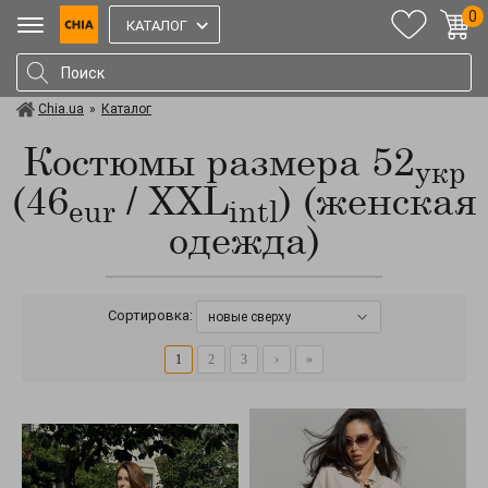
0
КАТАЛОГ
Chia.ua
»
Каталог
Костюмы размера 52
укр
(46
/ XXL
) (женская
eur
intl
одежда)
Сортировка:
новые сверху
1
2
3
›
»