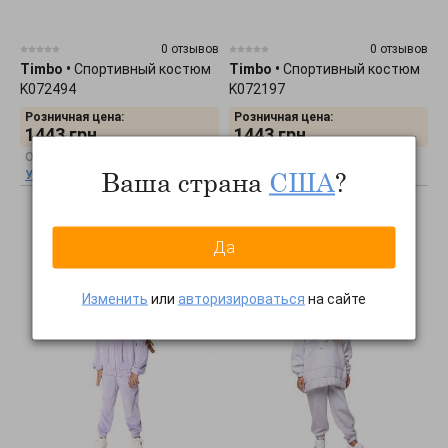
0 отзывов
0 отзывов
Timbo
•
Спортивный костюм
Timbo
•
Спортивный костюм
K072494
K072197
Розничная цена:
Розничная цена:
1443
грн.
1443
грн.
Оптовая цена:
Оптовая цена:
Ваша страна
США
?
Узнать оптовую цену
Узнать оптовую цену
Да
Изменить
или
авторизироваться
на сайте