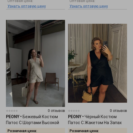
Оптовая цена:
Оптовая цена:
Узнать оптовую цену
Узнать оптовую цену
0 отзывов
0 отзывов
PEONY
•
Бежевый Костюм
PEONY
•
Чёрный Костюм
Патос С Шортами Высокой
Патос С Жакетом На Запах
Посадки 1405252
1405251
Розничная цена:
Розничная цена: