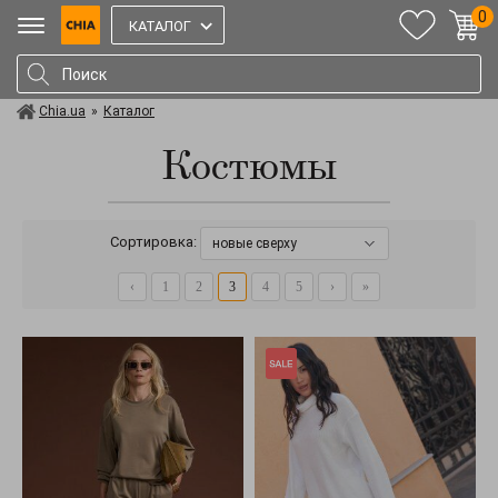
0
КАТАЛОГ
Chia.ua
»
Каталог
Костюмы
Сортировка:
новые сверху
‹
1
2
3
4
5
›
»