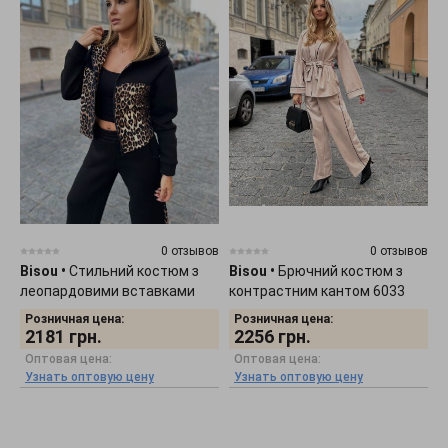
0 отзывов
0 отзывов
Bisou
•
Стильний костюм з
Bisou
•
Брючний костюм з
леопардовими вставками
контрастним кантом 6033
6057
Розничная цена:
Розничная цена:
2181
грн.
2256
грн.
Оптовая цена:
Оптовая цена:
Узнать оптовую цену
Узнать оптовую цену