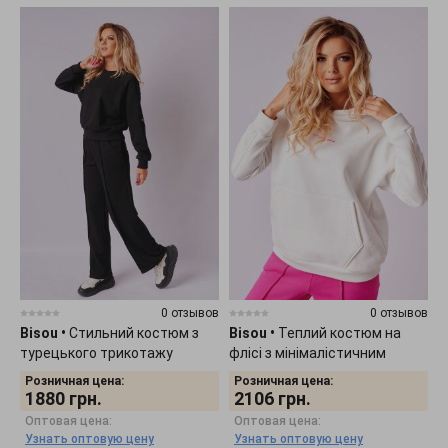
0 отзывов
0 отзывов
Bisou
•
Стильний костюм з
Bisou
•
Теплий костюм на
турецького трикотажу
флісі з мінімалістичним
"Пеньє" 6040
принтом 6042
Розничная цена:
Розничная цена:
1880
грн.
2106
грн.
Оптовая цена:
Оптовая цена:
Узнать оптовую цену
Узнать оптовую цену