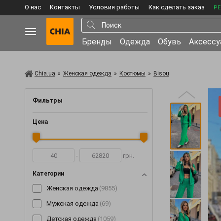
О нас
Контакты
Условия работы
Как сделать заказ
РЕ
Бренды
Одежда
Обувь
Аксесс
Chia.ua
»
Женская одежда
»
Костюмы
»
Bisou
Фильтры
Цена
-
грн.
Категории
Женская одежда
(9855)
Мужская одежда
(69)
Детская одежда
(1059)