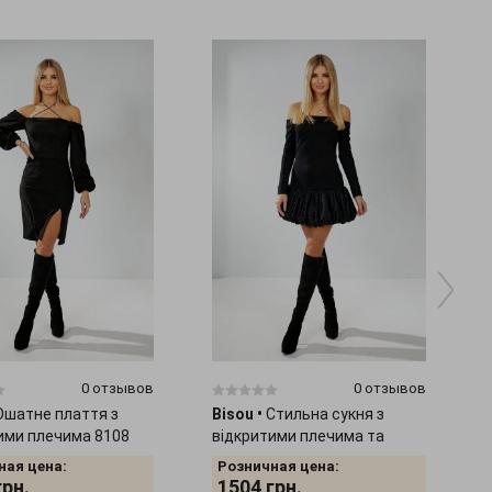
0 отзывов
0 отзывов
Ошатне плаття з
Bisou
•
Стильна сукня з
ими плечима 8108
відкритими плечима та
спідницею-воланом 8109
ная цена:
Розничная цена:
грн.
1504
грн.