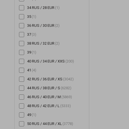
34 RUS / 28 EUR
(1)
Шорты
(196)
35
(1)
Шубы
(14)
36 RUS / 30 EUR
(2)
Юбки
(522)
37
(3)
38 RUS / 32 EUR
(2)
39
(1)
40 RUS / 34 EUR / XXS
(200)
41
(4)
42 RUS / 36 EUR / XS
(3042)
44 RUS / 38 EUR / S
(6282)
46 RUS / 40 EUR / M
(5869)
48 RUS / 42 EUR / L
(5333)
49
(1)
50 RUS / 44 EUR / XL
(3778)