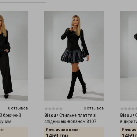
0 отзывов
0 отзывов
й брючний
Bisou
•
Стильне плаття зі
Bisou
•
скучим
спідницею-воланом 8107
відкрит
а:
Розничная цена:
Рознич
1459
грн.
1459