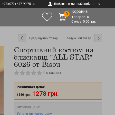
+38 (073) 477 99 75
Войдите в личный кабинет
Корзина
0
Товаров:
0
Сумма:
0.00
грн.
Предыдущий товар
Следующий товар
Спортивний костюм на
блискавці "ALL STAR"
6026 от Bisou
0
отзывов
Розничная цена:
1278
грн.
1880
грн.
Оптовая цена:
Узнать оптовую цену