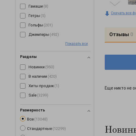
Гамаши
(8)
Скачать все ф
Гетры
(5)
Гольфы
(201)
Отзывы
0
Джемперы
(492)
Показать все
Джинсы
(64)
Джоггеры
(7)
Разделы
Жилетки
(153)
Новинки
(950)
Капри
(89)
В наличии
(420)
Кардиганы
(255)
Хиты продаж
(1)
Еще никто не о
Кеды
(3)
Sale
(3299)
Кепки
(190)
Комбинезоны
(245)
Размерность
Все
(13048)
Комплекты
(268)
Новинк
Стандартные
(12299)
Корсеты
(63)