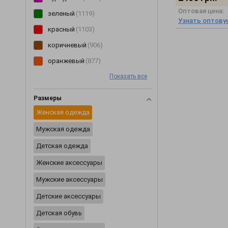
Оптовая цена:
Перчатки
(2)
зеленый
(1119)
Узнать оптову
Пиджаки
(233)
красный
(1103)
Пижамы
(62)
коричневый
(906)
Пинетки
(8)
оранжевый
(877)
Платья
(3354)
Показать все
розовый
(850)
Плащи
(6)
голубой
(749)
Размеры
Пледы
(29)
желтый
(599)
Женская одежда
Ползунки
(46)
мультиколор
(495)
Мужская одежда
Постельное белье
(2)
бирюзовый
(123)
Детская одежда
Пояса и ремни
(20)
салатовый
(86)
Женские аксессуары
Разное
(2422)
Мужские аксессуары
Рубашки
(354)
Детские аксессуары
Сарафаны
(202)
Детская обувь
Свитеры
(229)