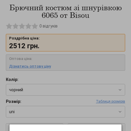
Брючний костюм зі шнурівкою
6065 от Bisou
0
відгуків
Роздрібна ціна:
2512
грн.
Оптова ціна:
Дізнатись оптову ціну
Колір:
чорний
Розмір:
Таблиця розмірів
uni
–
+