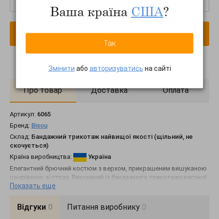
Ваша країна
США
?
В кошик
Так
Змінити
або
авторизуватись
на сайті
Про товар
Доставка
Оплата
Артикул:
6065
Бренд:
Bisou
Склад:
Бандажний трикотаж найвищої якості (щільний, не
скочується)
Країна виробництва:
Україна
Елегантний брючний костюм з верхом, прикрашеним вишуканою
шнурівкою зі страз. Виконаний із бандажного трикотажу високої
Показать еще
якості. Стильний крій ідеально підкреслює фігуру, додаючи
образу нотку розкоші та витонченості. Верх костюма виконаний
з декоративним шнурівкою, інкрустованим блискучими
Відгуки
0
Питання виробнику
0
стразами, які створюють ефектний акцент. Штани класичного