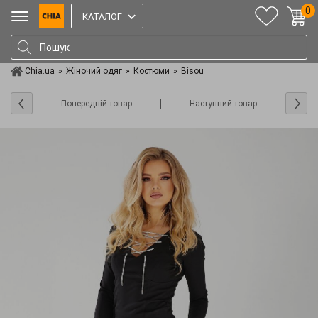
0
КАТАЛОГ
Chia.ua
»
Жіночий одяг
»
Костюми
»
Bisou
Попередній товар
Наступний товар