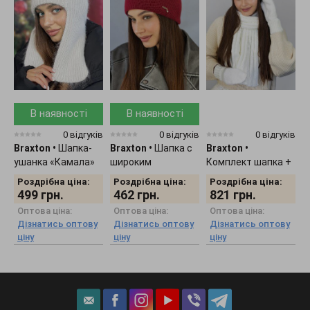
В наявності
В наявності
0 відгуків
0 відгуків
0 відгуків
Braxton
•
Шапка-
Braxton
•
Шапка с
Braxton
•
B
ушанка «Камала»
широким
Комплект шапка +
К
4725
отворотом "Кьяра"
шарф + рукавички
7
Роздрібна ціна:
Роздрібна ціна:
Роздрібна ціна:
5167
женский 5309
499
грн.
462
грн.
821
грн.
Оптова ціна:
Оптова ціна:
Оптова ціна:
Дізнатись оптову
Дізнатись оптову
Дізнатись оптову
ціну
ціну
ціну
ц