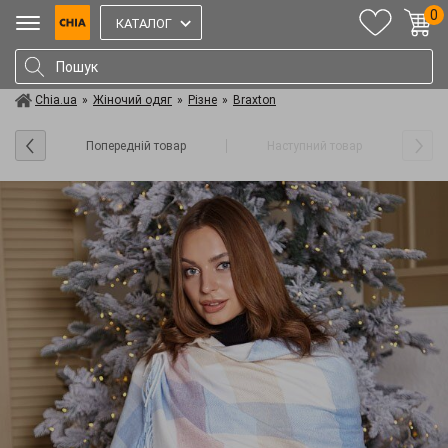
0
КАТАЛОГ
Chia.ua
»
Жіночий одяг
»
Різне
»
Braxton
Попередній товар
Наступний товар