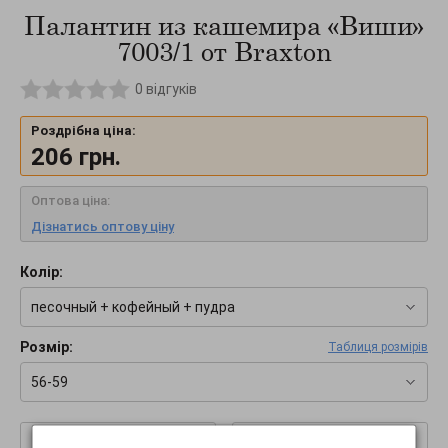
Палантин из кашемира «Виши»
7003/1 от Braxton
0
відгуків
Роздрібна ціна:
206
грн.
Оптова ціна:
Дізнатись оптову ціну
Колір:
песочный + кофейный + пудра
Розмір:
Таблиця розмірів
56-59
–
+