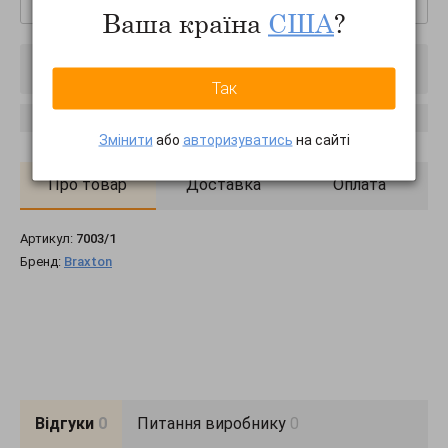
Ваша країна
США
?
Товар вимкнено
Так
Повідомити про наявність
Змінити
або
авторизуватись
на сайті
Про товар
Доставка
Оплата
Артикул:
7003/1
Бренд:
Braxton
Відгуки
0
Питання виробнику
0