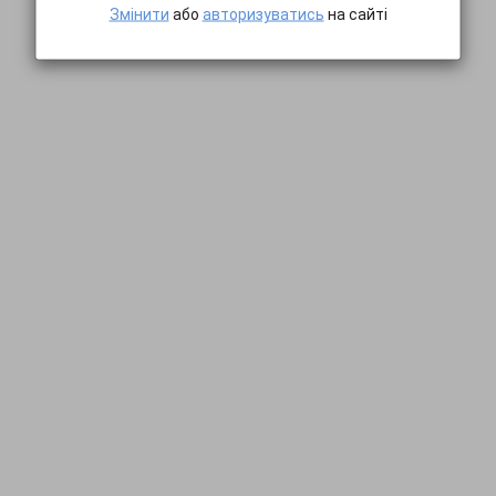
Змінити
або
авторизуватись
на сайті