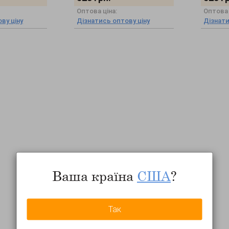
Оптова ціна:
Оптова 
ву ціну
Дізнатись оптову ціну
Дізнати
Ваша країна
США
?
Так