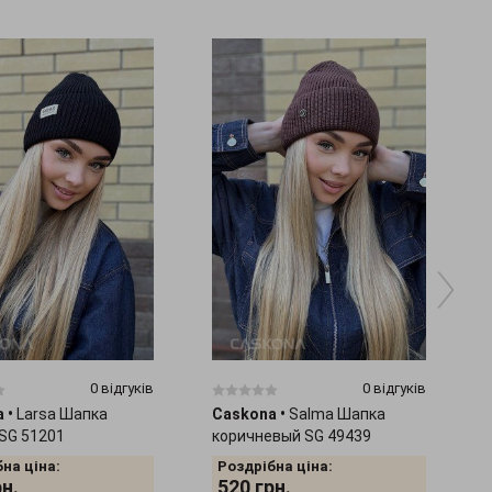
0 відгуків
0 відгуків
a
•
Larsa Шапка
Caskona
•
Salma Шапка
SG 51201
коричневый SG 49439
на ціна:
Роздрібна ціна:
рн.
520
грн.