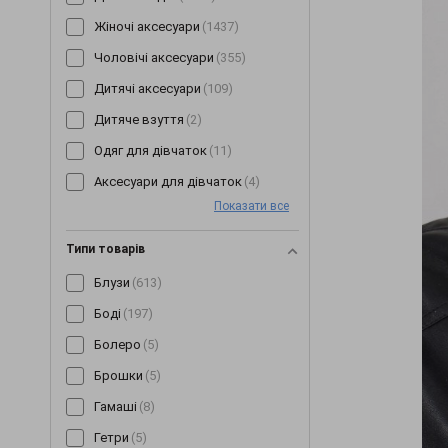
Жіночі аксесуари
(1437)
Чоловічі аксесуари
(355)
Дитячі аксесуари
(109)
Дитяче взуття
(2)
Одяг для дівчаток
(11)
Аксесуари для дівчаток
(4)
Показати все
Типи товарів
Блузи
(613)
Боді
(197)
Болеро
(5)
Брошки
(5)
Гамаші
(8)
Гетри
(5)