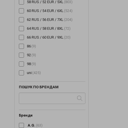
58 RUS / 52 EUR / 5XL
(803)
60 RUS / 54 EUR / 6XL
(524)
62 RUS / 56 EUR / 7XL
(204)
64 RUS / 58 EUR / 8XL
(72)
66 RUS / 60 EUR / 9XL
(20)
86
(9)
92
(9)
98
(9)
uni
(425)
ПОШУК ПО БРЕНДАМ
Бренди
A.G.
(63)