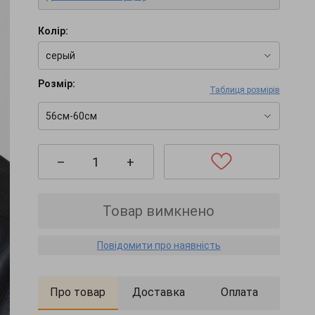
Колір:
серый
Розмір:
Таблиця розмірів
56см-60см
–
+
Товар вимкнено
Повідомити про наявність
Про товар
Доставка
Оплата