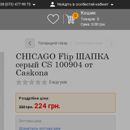
38 (073) 477 99 75
Увійдіть в особистий кабінет
Кошик
0
Товарів:
0
Сума:
0.00
грн.
Попередній товар
Наступний товар
CHICAGO Flip ШАПКА
серый CS 100904 от
Caskona
0
відгуків
Роздрібна ціна:
224
грн.
232
грн.
Оптова ціна:
Дізнатись оптову ціну