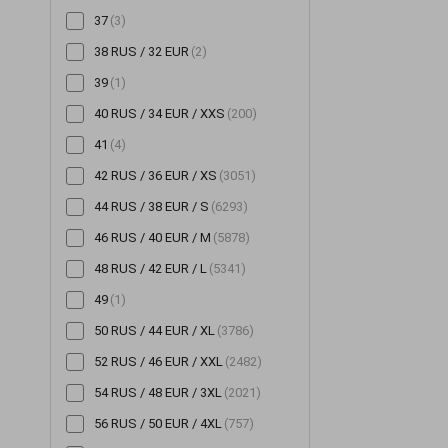
37
(3)
Шорти
(196)
38 RUS / 32 EUR
(2)
Штани
(706)
39
(1)
Шуби
(14)
40 RUS / 34 EUR / XXS
(200)
41
(4)
42 RUS / 36 EUR / XS
(3051)
44 RUS / 38 EUR / S
(6293)
46 RUS / 40 EUR / M
(5878)
48 RUS / 42 EUR / L
(5341)
49
(1)
50 RUS / 44 EUR / XL
(3786)
52 RUS / 46 EUR / XXL
(2482)
54 RUS / 48 EUR / 3XL
(2021)
56 RUS / 50 EUR / 4XL
(757)