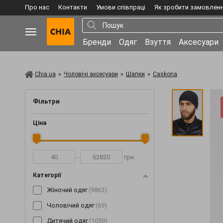
Про нас
Контакти
Умови співпраці
Як зробити замовлен
Бренди
Одяг
Взуття
Аксесуари
Chia.ua
»
Чоловічі аксесуари
»
Шапки
»
Caskona
Фільтри
Ціна
-
грн.
Категорії
Жіночий одяг
(9863)
Чоловічий одяг
(69)
Дитячий одяг
(1059)