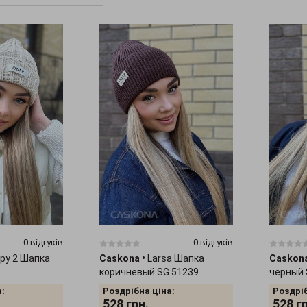
0 відгуків
0 відгуків
py 2 Шапка
Caskona
•
Larsa Шапка
Caskon
коричневый SG 51239
черный 
:
Роздрібна ціна:
Роздріб
528
грн.
528
г