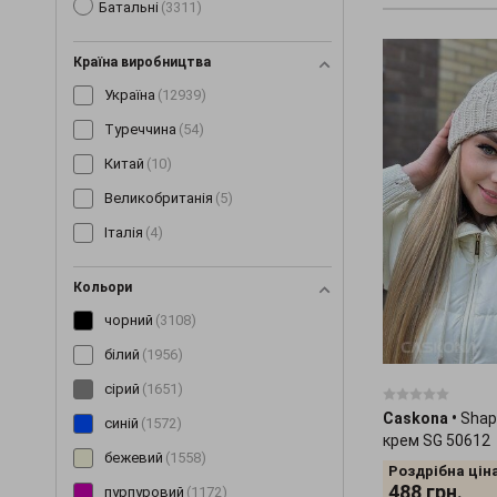
Батальні
(3311)
Костюми
(1489)
Кофти
(138)
Країна виробництва
Кросівки
(3)
Україна
(12939)
Купальники
(11)
Туреччина
(54)
Куртки
(298)
Китай
(10)
Леггінси
(189)
Великобританія
(5)
Майки
(100)
Італія
(4)
Маски
(12)
Мітенки
(4)
Кольори
Накидки
(15)
чорний
(3108)
Нижня білизна
(60)
білий
(1956)
Нічні сорочки
(192)
сірий
(1651)
Caskona
•
Shap
Окуляри
(9)
синій
(1572)
крем SG 50612
Пальто
(198)
бежевий
(1558)
Роздрібна ціна
488
грн.
Парки
(19)
пурпуровий
(1172)