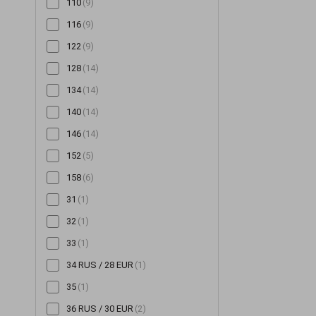
110
(9)
Снуди
(126)
116
(9)
Сорочки
(354)
122
(9)
Спідниці
(522)
128
(14)
Сукні
(3354)
134
(14)
Сумки
(14)
140
(14)
Толстовки
(48)
146
(14)
Топи
(254)
152
(5)
Туніки
(143)
158
(6)
Футболки
(259)
31
(1)
Халати
(20)
32
(1)
Худі
(95)
33
(1)
Хустинки та бандани
(16)
34 RUS / 28 EUR
(1)
Чепчики
(2)
35
(1)
Шалі та шарфи
(59)
36 RUS / 30 EUR
(2)
Шапки
(1349)