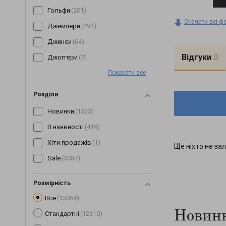
Гольфи
(201)
Скачати всі ф
Джемпери
(494)
Джинси
(64)
Відгуки
0
Джоггери
(7)
Показати все
Жилетки
(153)
Капелюхи
(31)
Розділи
Капрі
(89)
Новинки
(1323)
Кардигани
(258)
В наявності
(419)
Кеди
(3)
Хіти продажів
(1)
Ще ніхто не зал
Кепки
(190)
Sale
(3037)
Комбінезони
(245)
Комплекти
(268)
Розмірність
Все
(13059)
Коміри
(6)
Новинк
Стандартні
(12310)
Корсети
(63)