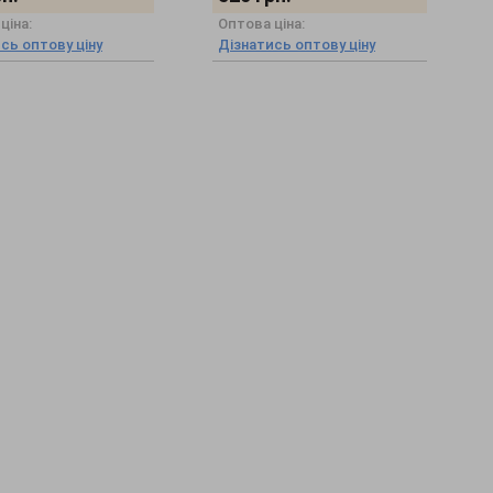
ціна:
Оптова ціна:
сь оптову ціну
Дізнатись оптову ціну