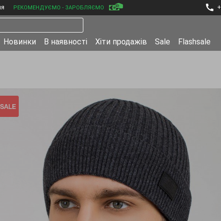
ня
+
РЕКОМЕНДУЄМО - ЗАРОБЛЯЄМО
Новинки
В наявності
Хіти продажів
Sale
Flashsale