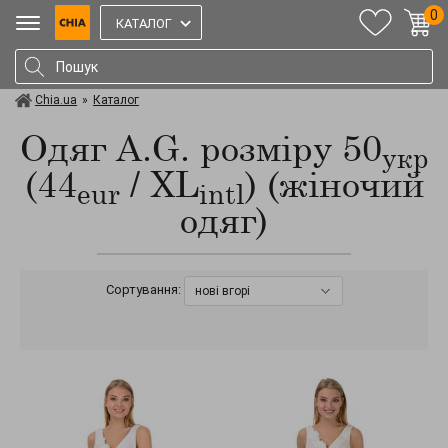
0
КАТАЛОГ
Chia.ua
»
Каталог
Одяг A.G. розміру 50
укр
(44
/ XL
) (жіночий
eur
intl
одяг)
Сортування:
нові вгорі