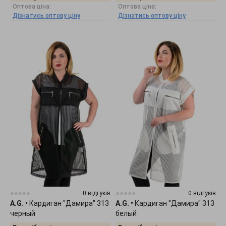
Оптова ціна:
Оптова ціна:
Дізнатись оптову ціну
Дізнатись оптову ціну
0 відгуків
0 відгуків
A.G.
•
Кардиган "Дамира" 313
A.G.
•
Кардиган "Дамира" 313
черный
белый