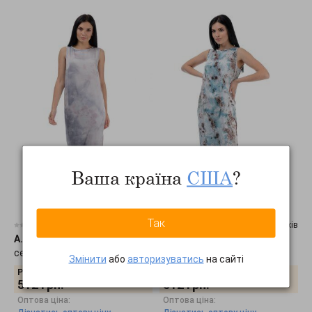
Ваша країна
США
?
Так
0 відгуків
0 відгуків
A.G.
•
Платье «Дикси» 450
A.G.
•
Платье «Дикси» 450
серый-розовый
бирюза
Змінити
або
авторизуватись
на сайті
Роздрібна ціна:
Роздрібна ціна:
512
грн.
512
грн.
Оптова ціна:
Оптова ціна: