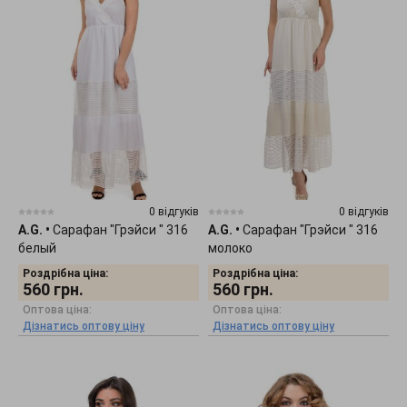
0 відгуків
0 відгуків
A.G.
•
Сарафан "Грэйси " 316
A.G.
•
Сарафан "Грэйси " 316
белый
молоко
Роздрібна ціна:
Роздрібна ціна:
560
грн.
560
грн.
Оптова ціна:
Оптова ціна:
Дізнатись оптову ціну
Дізнатись оптову ціну