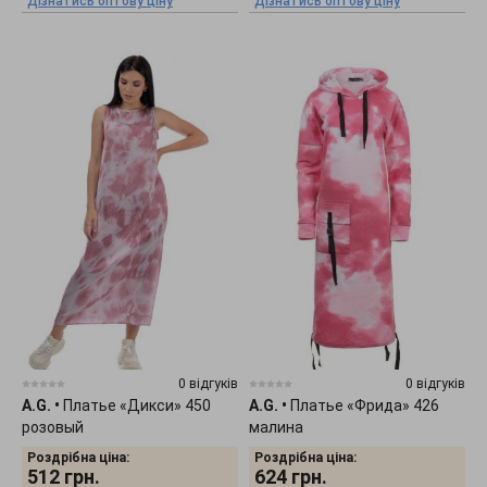
Дізнатись оптову ціну
Дізнатись оптову ціну
0 відгуків
0 відгуків
A.G.
•
Платье «Дикси» 450
A.G.
•
Платье «Фрида» 426
розовый
малина
Роздрібна ціна:
Роздрібна ціна:
512
грн.
624
грн.