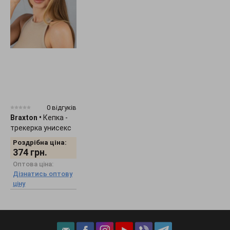
0 відгуків
Braxton
•
Кепка -
трекерка унисекс
"Smile" 1536
Роздрібна ціна:
374
грн.
Оптова ціна:
Дізнатись оптову
ціну