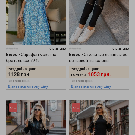
0 відгуків
0 відгуків
Bisou
•
Сарафан максі на
Bisou
•
Стильные легинсы со
бретельках 7949
вставкой на колени
(ТУРЦИЯ) 2506
Роздрібна ціна:
Роздрібна ціна:
1128
грн.
1053
грн.
1579
грн.
Оптова ціна:
Оптова ціна:
Дізнатись оптову ціну
Дізнатись оптову ціну