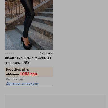
0 відгуків
Bisou
•
Легинсы с кожаными
вставками 2501
Роздрібна ціна:
1053
грн.
1579
грн.
Оптова ціна:
Дізнатись оптову ціну