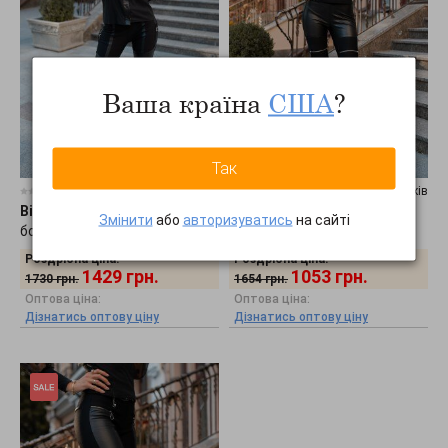
Ваша країна
США
?
Так
0 відгуків
0 відгуків
Bisou
•
Легинсы с имитацией
Bisou
•
Кожаные легинсы с
Змінити
або
авторизуватись
на сайті
ботфортов 2507
молниями 2508
Роздрібна ціна:
Роздрібна ціна:
1429
грн.
1053
грн.
1730
грн.
1654
грн.
Оптова ціна:
Оптова ціна:
Дізнатись оптову ціну
Дізнатись оптову ціну